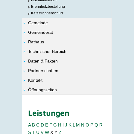
Notrufnummern
Brennholzbestellung
Katastrophenschutz
Gemeinde
Gemeinderat
Rathaus
Technischer Bereich
Daten & Fakten
Partnerschaften
Kontakt
Öffnungszeiten
Leistungen
A
B
C
D
E
F
G
H
I
J
K
L
M
N
O
P
Q
R
S
T
U
V
W
X
Y
Z