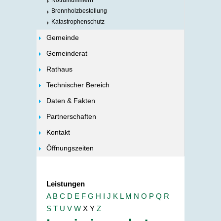
Notrufnummern
Brennholzbestellung
Katastrophenschutz
Gemeinde
Gemeinderat
Rathaus
Technischer Bereich
Daten & Fakten
Partnerschaften
Kontakt
Öffnungszeiten
Leistungen
A
B
C
D
E
F
G
H
I
J
K
L
M
N
O
P
Q
R
S
T
U
V
W
X
Y
Z