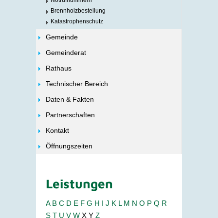
Notrufnummern
Brennholzbestellung
Katastrophenschutz
Gemeinde
Gemeinderat
Rathaus
Technischer Bereich
Daten & Fakten
Partnerschaften
Kontakt
Öffnungszeiten
Leistungen
A
B
C
D
E
F
G
H
I
J
K
L
M
N
O
P
Q
R
S
T
U
V
W
X
Y
Z