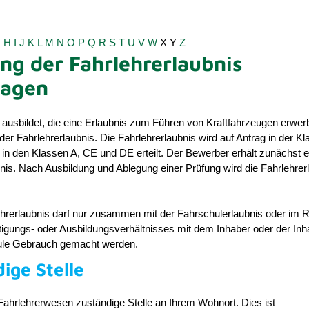
G
H
I
J
K
L
M
N
O
P
Q
R
S
T
U
V
W
X
Y
Z
ung der Fahrlehrerlaubnis
ragen
ausbildet, die eine Erlaubnis zum Führen von Kraftfahrzeugen erwer
 der Fahrlehrerlaubnis. Die Fahrlehrerlaubnis wird auf Antrag in der K
 in den Klassen A, CE und DE erteilt. Der Bewerber erhält zunächst e
is. Nach Ausbildung und Ablegung einer Prüfung wird die Fahrlehrer
ehrerlaubnis darf nur zusammen mit der Fahrschulerlaubnis oder im
igungs- oder Ausbildungsverhältnisses mit dem Inhaber oder der Inh
ule Gebrauch gemacht werden.
ige Stelle
s Fahrlehrerwesen zuständige Stelle an Ihrem Wohnort. Dies ist