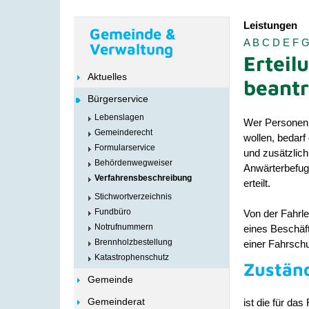
Leistungen
Gemeinde &
A
B
C
D
E
F
Verwaltung
Erteil
Aktuelles
beant
Bürgerservice
Lebenslagen
Wer Personen 
Gemeinderecht
wollen, bedarf
Formularservice
und zusätzlich
Behördenwegweiser
Anwärterbefugn
Verfahrensbeschreibung
erteilt.
Stichwortverzeichnis
Fundbüro
Von der Fahrl
Notrufnummern
eines Beschäft
Brennholzbestellung
einer Fahrsch
Katastrophenschutz
Zuständ
Gemeinde
Gemeinderat
ist die für da