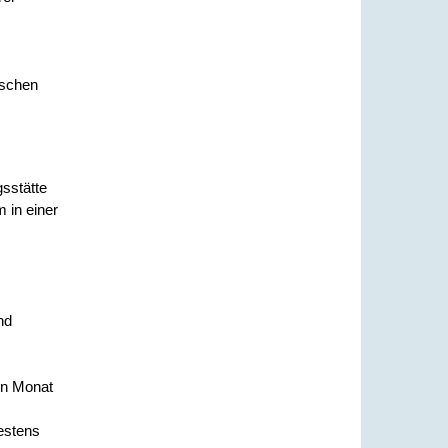
tschen
gsstätte
m in einer
nd
en Monat
estens