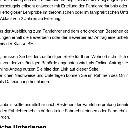
erbefugnis erlischt entweder mit Erteilung der Fahrlehrerlaubnis ode
r erfolgloser Lehrprobe im theoretischen oder im fahrpraktischen Unte
Ablauf von 2 Jahren ab Erteilung.
s der Ausbildung zum Fahrlehrer und dem erfolgreichen Bestehen d
ungen erhält die Bewerberin oder der Bewerber auf Antrag eine unbefr
nis der Klasse BE.
 müssen Sie bei der zuständigen Stelle für Ihren Wohnort schriftlich 
s von der zuständigen Behörde angeboten wird, als Online-Antrag stel
line-Antrag nutzen Sie bitte den Link auf dieser Seite.
derlichen Nachweise und Unterlagen können Sie im Rahmen des Onli
als Dateianhang hochladen.
laubnis sollte unmittelbar nach Bestehen der Fahrlehrerprüfung beant
den Fahrlehrerschein dürfen keine Fahrschülerinnen oder Fahrschül
erden.
liche Unterlagen