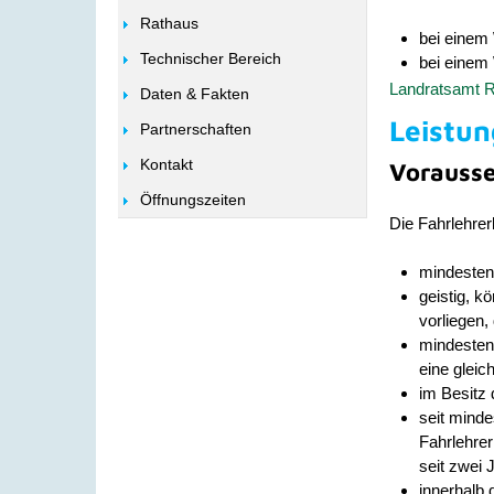
Rathaus
bei einem 
Technischer Bereich
bei einem 
Landratsamt R
Daten & Fakten
Leistun
Partnerschaften
Kontakt
Vorauss
Öffnungszeiten
Die Fahrlehrer
mindestens
geistig, k
vorliegen, 
mindesten
eine gleic
im Besitz d
seit minde
Fahrlehrer
seit zwei 
innerhalb 