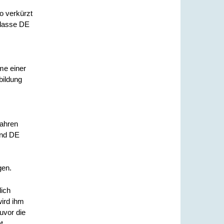
o verkürzt
Klasse DE
me einer
bildung
fahren
und DE
gen.
lich
ird ihm
uvor die
t.