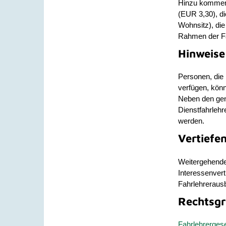
Hinzu kommen 
(EUR 3,30), d
Wohnsitz), die
Rahmen der Fa
Hinweise
Personen, die 
verfügen, könn
N
eben den ge
Dienstfahrlehr
werden
.
Vertiefe
Weitergehende 
Interessenvert
Fahrlehrerausb
Rechtsgr
Fahrlehrerges