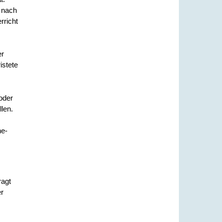
r nach
rricht
er
istete
oder
len.
ne-
ragt
er