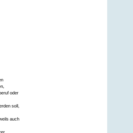
en
en,
eruf oder
erden soll,
eweils auch
rer