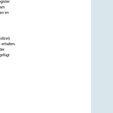
gister
 am
gen im
lizei)
 erhalten.
der
gefügt