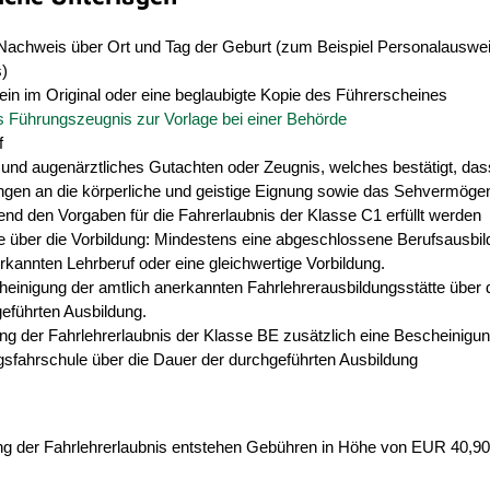
 Nachweis über Ort und Tag der Geburt (zum Beispiel
Personalauswei
)
in im Original
oder eine beglaubigte Kopie des Führerscheines
s Führungszeugnis zur Vorlage bei einer Behörde
f
 und augenärztliches
Gutachten oder
Zeugnis, welches bestätigt, das
ngen an die körperliche und geistige Eignung sowie das Sehvermöge
nd den Vorgaben für die Fahrerlaubnis der Klasse C1 erfüllt werden
 über die Vorbildung: Mindestens eine abgeschlossene Berufsausbil
rkannten Lehrberuf
oder eine gleichwertige Vorbildung.
einigung der amtlich anerkannten Fahrlehrerausbildungsstätte über 
eführten Ausbildung.
ung der Fahrlehrerlaubnis der Klasse BE zusätzlich eine Bescheinigun
gsfahrschule über die Dauer der durchgeführten Ausbildung
ung der Fahrlehrerlaubnis entstehen Gebühren in Höhe von EUR 40,90