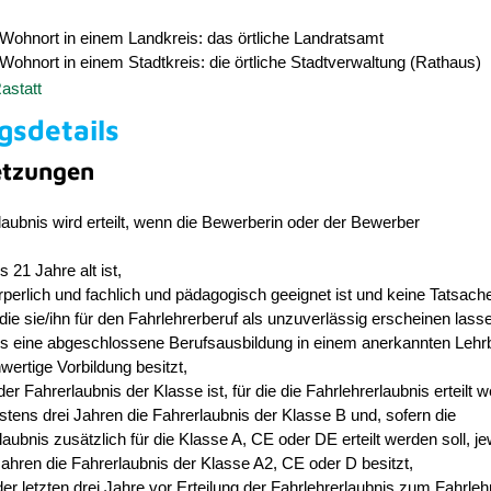
Wohnort in einem Landkreis: das örtliche Landratsamt
Wohnort in einem Stadtkreis: die örtliche Stadtverwaltung (Rathaus)
astatt
gsdetails
etzungen
laubnis wird erteilt, wenn die Bewerberin oder der Bewerber
 21 Jahre alt ist,
örperlich und fachlich und pädagogisch geeignet ist und
keine Tatsach
die
sie/ihn
für den Fahrlehrerberuf als unzuverlässig erscheinen lass
s eine abgeschlossene Berufsausbildung in einem anerkannten Lehrb
hwertige Vorbildung besitzt,
er Fahrerlaubnis der Klasse ist, für die die Fahrlehrerlaubnis erteilt w
stens drei Jahren die Fahrerlaubnis der Klasse B und, sofern die
laubnis zusätzlich für die Klasse A, CE oder DE erteilt werden soll, j
Jahren die Fahrerlaubnis der Klasse A2, CE oder D besitzt,
der letzten drei Jahre vor Erteilung der Fahrlehrerlaubnis zum Fahrleh