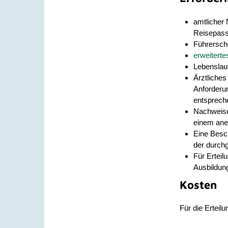
amtlicher
Reisepass
Führersche
erweiterte
Lebenslau
Ärztliches
Anforderu
entspreche
Nachweise
einem ane
Eine Besch
der durchg
Für Erteil
Ausbildun
Kosten
Für die Erteil