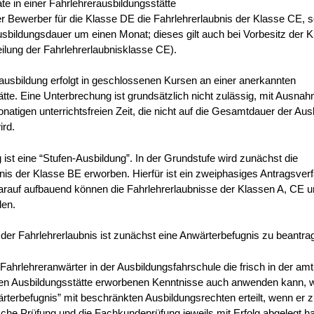
e in einer Fahrlehrerausbildungsstätte
er Bewerber für die Klasse DE die Fahrlehrerlaubnis der Klasse CE, s
usbildungsdauer um einen Monat; dieses gilt auch bei Vorbesitz der 
teilung der Fahrlehrerlaubnisklasse CE).
ausbildung erfolgt in geschlossenen Kursen an einer anerkannten
tte. Eine Unterbrechung ist grundsätzlich nicht zulässig, mit Ausnah
atigen unterrichtsfreien Zeit, die nicht auf die Gesamtdauer der Aus
ird.
 ist eine “Stufen-Ausbildung”. In der Grundstufe wird zunächst die
nis der Klasse BE erworben. Hierfür ist ein zweiphasiges Antragsver
Darauf aufbauend können die Fahrlehrerlaubnisse der Klassen A, CE 
den.
der Fahrlehrerlaubnis ist zunächst eine Anwärterbefugnis zu beantra
Fahrlehreranwärter in der Ausbildungsfahrschule die frisch in der amt
en Ausbildungsstätte erworbenen Kenntnisse auch anwenden kann, w
rterbefugnis” mit beschränkten Ausbildungsrechten erteilt, wenn er z
sche Prüfung und die Fachkundeprüfung jeweils mit Erfolg abgelegt ha