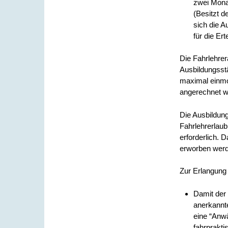
zwei Monat
(Besitzt d
sich die A
für die Er
Die Fahrlehrer
Ausbildungsstä
maximal einmon
angerechnet w
Die Ausbildung
Fahrlehrerlaub
erforderlich. 
erworben wer
Zur Erlangung 
Damit der 
anerkannt
eine “Anwä
fahrprakti