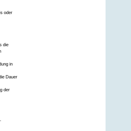
s oder
s die
n
dung in
die Dauer
g der
.