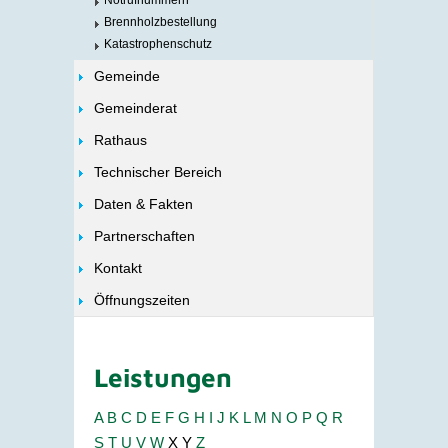
Notrufnummern
Brennholzbestellung
Katastrophenschutz
Gemeinde
Gemeinderat
Rathaus
Technischer Bereich
Daten & Fakten
Partnerschaften
Kontakt
Öffnungszeiten
Leistungen
A
B
C
D
E
F
G
H
I
J
K
L
M
N
O
P
Q
R
S
T
U
V
W
X
Y
Z