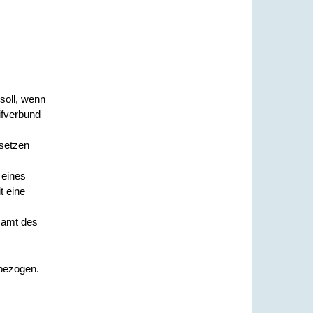
soll, wenn
ifverbund
nsetzen
 eines
t eine
tsamt des
nbezogen.