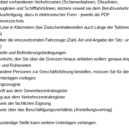
biet vorhandenen Verkehrsarten (Schienenbahnen, Obuslinien,
euglinien und Schifffahrtslinien, letztere soweit sie dem Berufsverkehr
Ausfertigung, dazu in elektronischer Form - jeweils als PDF
enverzeichnis
Linie in Kilometern (bei Zwischenhaltestellen auch Länge der Teilstre
n)
ber die einzusetzenden Fahrzeuge (Zahl, Art und Angabe der Sitz- u
)
Tarife und Beförderungsbedingungen
verkehr, den Sie über die Grenzen hinaus anbieten wollen: genaue A
- und Ruhezeiten
andere Personen zur Geschäftsführung bestellen, müssen Sie für di
nterlagen vorlegen:
ngszeugnis
nft aus dem Gewerbezentralregister
g aus dem Verkehrszentralregister
eis der fachlichen Eignung
is über das Beschäftigungsverhältnis (Anstellungsvertrag)
uständige Stelle kann weitere Unterlagen verlangen.