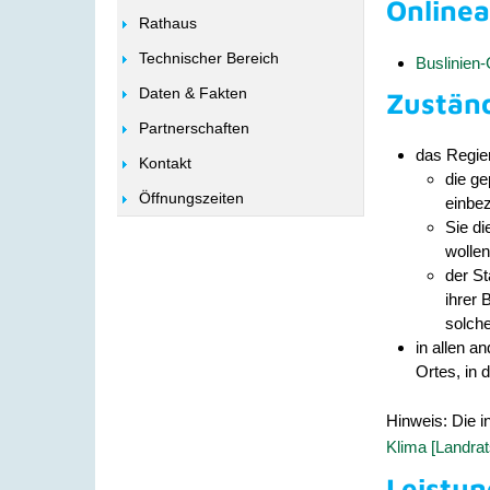
Online
Rathaus
Technischer Bereich
Buslinien
Daten & Fakten
Zuständ
Partnerschaften
das Regier
Kontakt
die ge
Öffnungszeiten
einbez
Sie di
wollen
der St
ihrer 
solche
in allen a
Ortes, in 
Hinweis: Die i
Klima [Landrat
Leistun