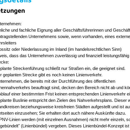
etzungen
nternehmen:
liche und fachliche Eignung aller Geschäftsführerinnen und Geschäf
ntragstellenden Unternehmens sowie, wenn vorhanden, eines extern
rsleiters
bssitz oder Niederlassung im Inland
(im handelsrechtlichen Sinn)
is, dass das Unternehmen zuverlässig und finanziell leistungsfähig 
recke:
plante Streckenführung schließt nur Straßen ein, die geeignet sind.
r geplanten Strecke gibt es noch keinen Linienverkehr.
ternehmen, die bereits mit der Durchfü
h
rung des öffentlichen
nennahverkehrs beau
f
tragt sind, decken den Bereich nicht ab und kö
blauf einer bestimmten Frist ke
i
nen entsprechenden Linienverkehr ei
plante Buslinie entspricht den Zielen des Nahverkehrsplans. Dieser 
ndkreisen beziehungsweise kreisfreien Städten aufgestellt und ist au
etseiten einzusehen; Sie erhalten dort auch nähere Auskünfte dazu.
PNV-Linien werden (mit einzelnen Ausnahmen) nicht mehr einzeln, s
gebündelt" (Linienbündel) vergeben. Dieses Linienbündel-Konzept ist