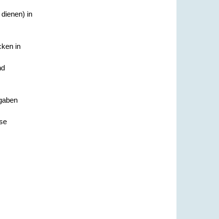
 dienen) in
cken in
nd
ngaben
ese