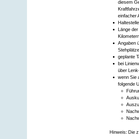
diesem Ge
Kraftfahrz
einfacher 
Haltestell
Länge der 
Kilometer
Angaben ü
Stehplätze
geplante 
bei Linien
über Lenk
wenn Sie 
folgende U
Führu
Ausku
Auszu
Nachw
Nachwe
Hinweis: Die z