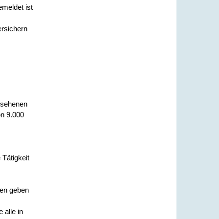
emeldet ist
ersichern
gesehenen
on 9.000
Tätigkeit
len geben
 alle in