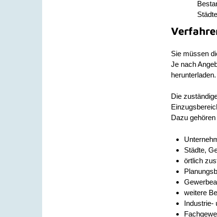
Bestan
Städte
Verfahre
Sie müssen die
Je nach Angebo
herunterladen.
Die zuständige
Einzugsbereich
Dazu gehören 
Unternehme
Städte, G
örtlich zu
Planungs
Gewerbeau
weitere Be
Industrie
Fachgewer