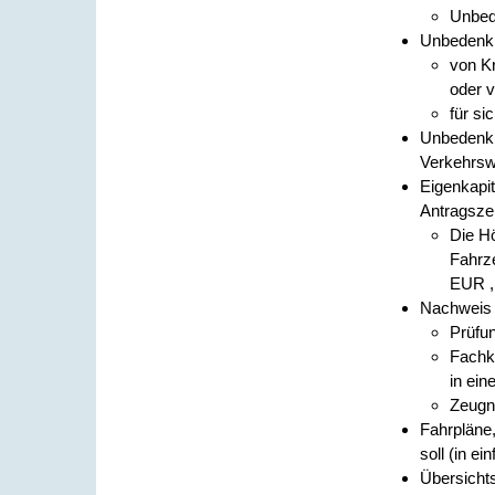
Unbede
Unbedenkl
von K
oder v
für si
Unbedenkl
Verkehrswi
Eigenkapit
Antragszei
Die Hö
Fahrz
EUR ,
Nachweis 
Prüfu
Fachku
in ei
Zeugni
Fahrpläne,
soll (in e
Übersichts