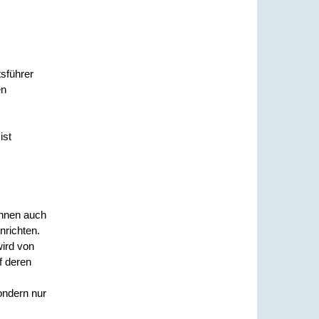
tsführer
en
ist
n
nen auch
nric
h
ten.
wird von
f deren
ondern nur