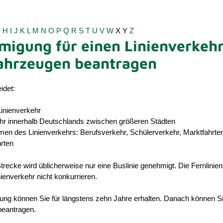
G
H
I
J
K
L
M
N
O
P
Q
R
S
T
U
V
W
X
Y
Z
igung für einen Linienverkehr
ahrzeugen beantragen
idet:
Linienverkehr
hr innerhalb Deutschlands zwischen größeren Städten
men des Linienverkehrs: Berufsverkehr, Schülerverkehr, Marktfahrte
rten
trecke wird üblicherweise nur eine Buslinie gene
h
migt. Die Fernlinien
ienverkehr nicht konkurrieren.
ng können Sie für längstens zehn Jahre erhalten. Danach können Si
beantragen.