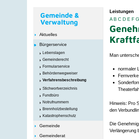
Leistungen
Gemeinde &
A
B
C
D
E
F
Verwaltung
Genehm
Aktuelles
Kraftf
Bürgerservice
Lebenslagen
Man untersche
Gemeinderecht
Formularservice
normaler 
Behördenwegweiser
Fernverke
Verfahrensbeschreibung
Sonderfor
Stichwortverzeichnis
Theaterfah
Fundbüro
Notrufnummern
Hinweis:
Pro S
Brennholzbestellung
den Verbundlin
Katastrophenschutz
Die Genehmigu
Gemeinde
Verlängerung 
Gemeinderat