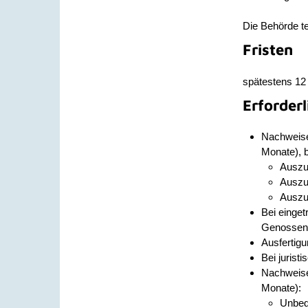
Die Behörde te
Fristen
spätestens 12
Erforder
Nachweise 
Monate), b
Auszu
Ausz
Ausz
Bei einge
Genossensc
Ausfertigu
Bei jurist
Nachweise 
Monate):
Unbed