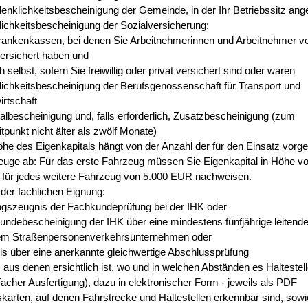
nklichkeitsbescheinigung der Gemeinde, in der Ihr Betriebssitz ang
ichkeitsbescheinigung der Sozialversicherung:
rankenkassen, bei denen Sie Arbeitnehmerinnen und Arbeitnehmer v
ersichert haben und
ch selbst, sofern Sie freiwillig oder privat versichert sind oder waren
ichkeitsbescheinigung der Berufsgenossenschaft für Transport und
rtschaft
albescheinigung und, falls erforderlich, Zusatzbescheinigung (zum
tpunkt nicht älter als zwölf Monate)
he des Eigenkapitals hängt von der Anzahl der für den Einsatz vor
euge ab: Für das erste Fahrzeug müssen Sie Eigenkapital in Höhe v
 für jedes weitere Fahrzeug von 5.000 EUR nachweisen.
der fachlichen Eignung:
ngszeugnis der Fachkundeprüfung bei der IHK oder
ndebescheinigung der IHK über eine mindestens fünfjährige leitende 
nem Straßenpersonenverkehrsunternehmen oder
s über eine anerkannte gleichwertige Abschlussprüfung
 aus denen ersichtlich ist, wo und in welchen Abständen es Haltestel
infacher Ausfertigung), dazu in elektronischer Form - jeweils als PDF
karten, auf denen Fahrstrecke und Haltestellen erkennbar sind, sowie