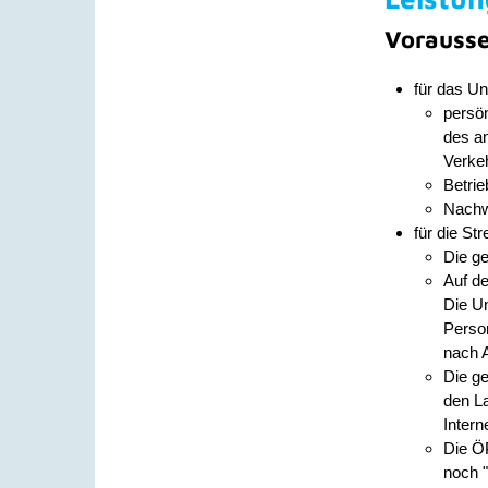
Vorauss
für das U
persön
des a
Verkeh
Betrie
Nachwe
für die St
Die ge
Auf de
Die Un
Perso
nach A
Die ge
den La
Intern
Die Ö
noch "