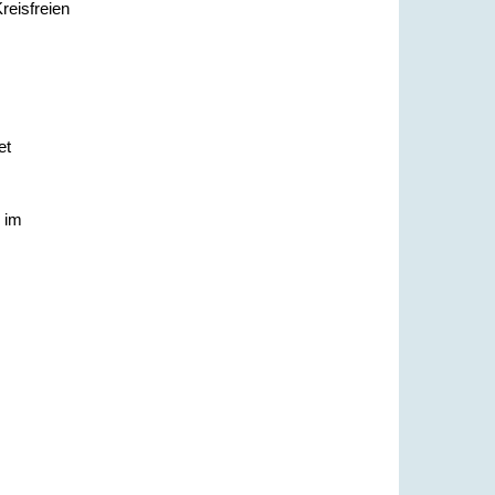
reisfreien
et
e im