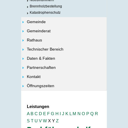
Notrufnummern
Brennholzbestellung
Katastrophenschutz
Gemeinde
Gemeinderat
Rathaus
Technischer Bereich
Daten & Fakten
Partnerschaften
Kontakt
Öffnungszeiten
Leistungen
A
B
C
D
E
F
G
H
I
J
K
L
M
N
O
P
Q
R
S
T
U
V
W
X
Y
Z