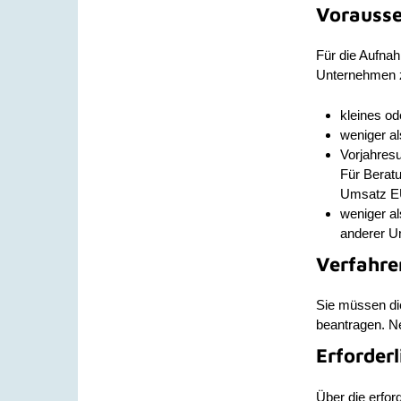
Vorauss
Für die Aufna
Unternehmen z
kleines o
weniger al
Vorjahres
Für Berat
Umsatz EUR
weniger al
anderer U
Verfahre
Sie müssen die
beantragen. Ne
Erforder
Über die erfor