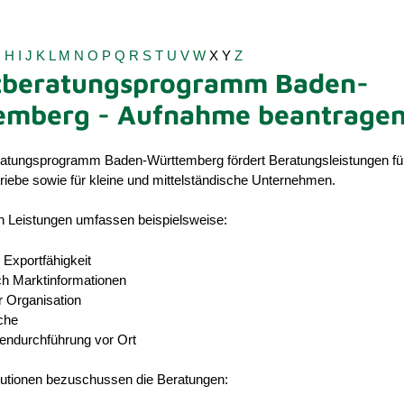
G
H
I
J
K
L
M
N
O
P
Q
R
S
T
U
V
W
X
Y
Z
tberatungsprogramm Baden-
emberg - Aufnahme beantrage
atungsprogramm Baden-Württemberg fördert Beratungsleistungen fü
iebe sowie für kleine und mittelständische Unternehmen.
en Leistungen umfassen beispielsweise:
 Exportfähigkeit
h Marktinformationen
r Organisation
che
durchführung vor Ort
itutionen bezuschussen die Beratungen: