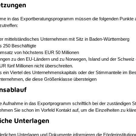
etzungen
hme in das Exportberatungsprogramm müssen die folgenden Punkte a
utreffen:
der mittelständisches Unternehmen mit Sitz in Baden-Württemberg
s 250 Beschäftigte
umsatz von höchstens EUR 50 Millionen
ungen zu den EU-Ländern und zu Norwegen, Island und der Schweiz 
 fünf Millionen nicht überschreiten.
s ein Viertel des Unternehmenskapitals oder der Stimmanteile im Bes
nternehmen, die diese Größenklasse übersteigen
nsablauf
 Aufnahme in das Exportprogramm schriftlich bei der zuständigen St
hmen Sie schon im Vorfeld Kontakt auf, um die Einzelheiten zu kläre
liche Unterlagen
derlichen Unterlagen und Dokumente informieren die Förderinstitution