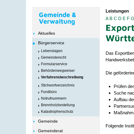
Leistungen
Gemeinde &
A
B
C
D
E
F
Verwaltung
Expor
Aktuelles
Württ
Bürgerservice
Lebenslagen
Das Exportber
Gemeinderecht
Handwerksbetr
Formularservice
Behördenwegweiser
Die gefördert
Verfahrensbeschreibung
Stichwortverzeichnis
Prüfen der
Fundbüro
Suche nac
Notrufnummern
Aufbau de
Brennholzbestellung
Partnersu
Katastrophenschutz
Maßnahmen
Gemeinde
Folgende Inst
Gemeinderat