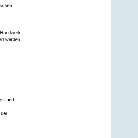
tschen
e Handwerk
ert werden
gs- und
 der