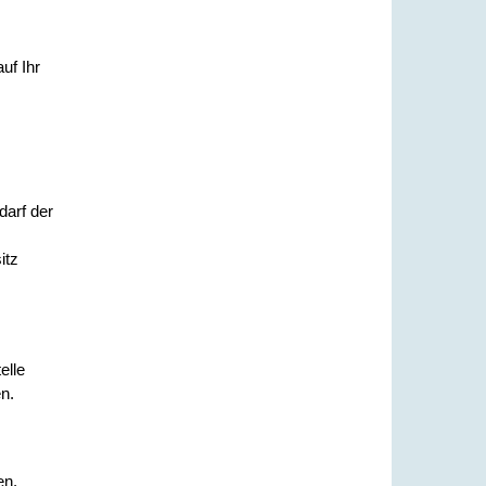
uf Ihr
darf der
itz
elle
n.
en.