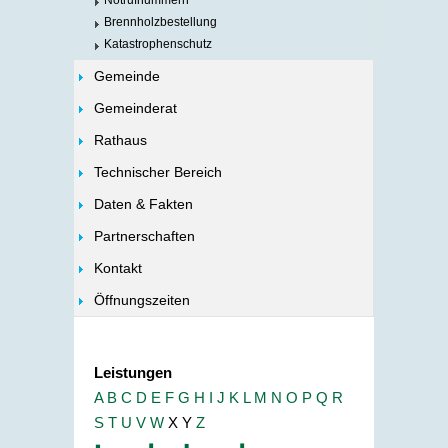
Notrufnummern
Brennholzbestellung
Katastrophenschutz
Gemeinde
Gemeinderat
Rathaus
Technischer Bereich
Daten & Fakten
Partnerschaften
Kontakt
Öffnungszeiten
Leistungen
A
B
C
D
E
F
G
H
I
J
K
L
M
N
O
P
Q
R
S
T
U
V
W
X
Y
Z