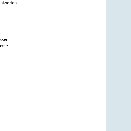
ntworten.
assen
asse.