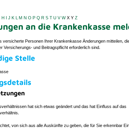
G
H
I
J
K
L
M
N
O
P
Q
R
S
T
U
V
W
X
Y
Z
ungen an die Krankenkasse me
 versicherte Personen Ihrer Krankenkasse Änderungen mitteilen, die
r Versicherungs- und Beitragspflicht erforderlich sind.
ige Stelle
asse
gsdetails
etzungen
sverhältnissen hat sich etwas geändert und das hat Einfluss auf das
erhältnis.
ichtet, von sich aus alle Auskünfte zu geben, die für Sie erkennbar Ei