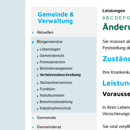
Leistungen
Gemeinde &
A
B
C
D
E
F
Verwaltung
Änder
Aktuelles
Sie müssen als
Bürgerservice
Feststellung de
Lebenslagen
Gemeinderecht
Zuständ
Formularservice
Behördenwegweiser
Ihre Krankenk
Verfahrensbeschreibung
Leistun
Stichwortverzeichnis
Fundbüro
Vorauss
Notrufnummern
Brennholzbestellung
In ihren Leben
Katastrophenschutz
Versicherungsv
Gemeinde
Sie sind verpfl
Gemeinderat