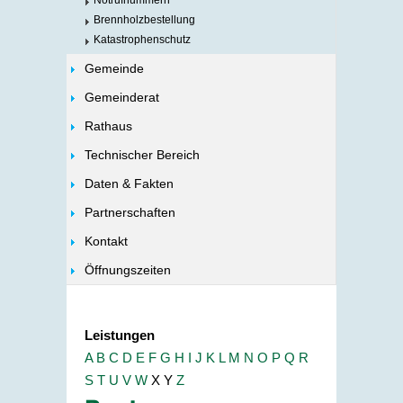
Notrufnummern
Brennholzbestellung
Katastrophenschutz
Gemeinde
Gemeinderat
Rathaus
Technischer Bereich
Daten & Fakten
Partnerschaften
Kontakt
Öffnungszeiten
Leistungen
A
B
C
D
E
F
G
H
I
J
K
L
M
N
O
P
Q
R
S
T
U
V
W
X
Y
Z