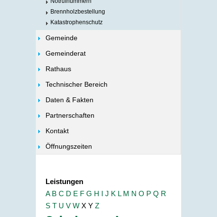
Notrufnummern
Brennholzbestellung
Katastrophenschutz
Gemeinde
Gemeinderat
Rathaus
Technischer Bereich
Daten & Fakten
Partnerschaften
Kontakt
Öffnungszeiten
Leistungen
A
B
C
D
E
F
G
H
I
J
K
L
M
N
O
P
Q
R
S
T
U
V
W
X
Y
Z