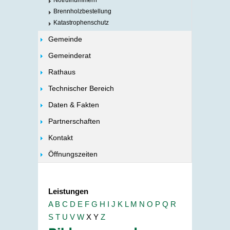
Notrufnummern
Brennholzbestellung
Katastrophenschutz
Gemeinde
Gemeinderat
Rathaus
Technischer Bereich
Daten & Fakten
Partnerschaften
Kontakt
Öffnungszeiten
Leistungen
A
B
C
D
E
F
G
H
I
J
K
L
M
N
O
P
Q
R
S
T
U
V
W
X
Y
Z