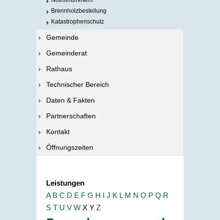
Notrufnummern
Brennholzbestellung
Katastrophenschutz
Gemeinde
Gemeinderat
Rathaus
Technischer Bereich
Daten & Fakten
Partnerschaften
Kontakt
Öffnungszeiten
Leistungen
A
B
C
D
E
F
G
H
I
J
K
L
M
N
O
P
Q
R
S
T
U
V
W
X
Y
Z