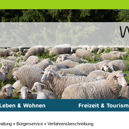
Leben & Wohnen
Freizeit & Touris
altung
»
Bürgerservice
»
Verfahrensbeschreibung