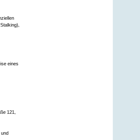
ziellen
Stalking),
ise eines
ße 121,
e und