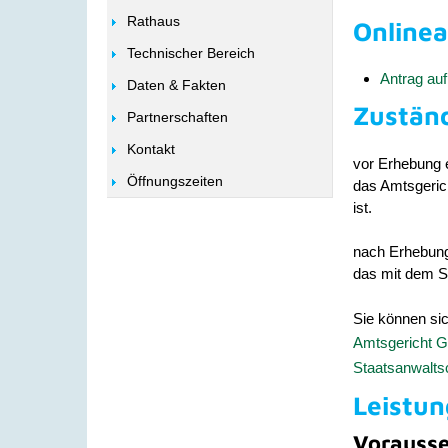
Rathaus
Online
Technischer Bereich
Antrag au
Daten & Fakten
Zuständ
Partnerschaften
Kontakt
vor Erhebung e
Öffnungszeiten
das Amtsgerich
ist.
nach Erhebung
das mit dem St
Sie können si
Amtsgericht 
Staatsanwalts
Leistun
Vorauss