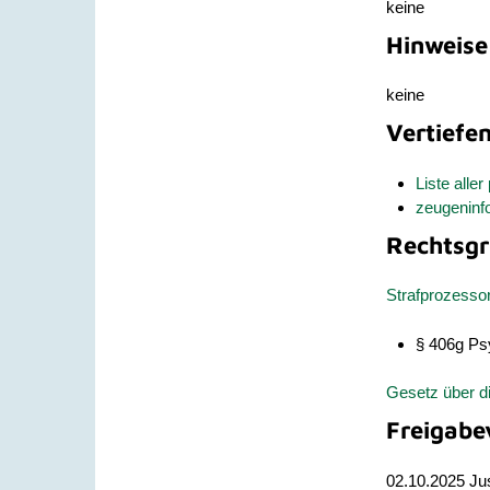
keine
Hinweise
keine
Vertiefe
Liste all
zeugeninf
Rechtsgr
Strafprozesso
§ 406g Ps
Gesetz über d
Freigabe
02.10.2025 Ju