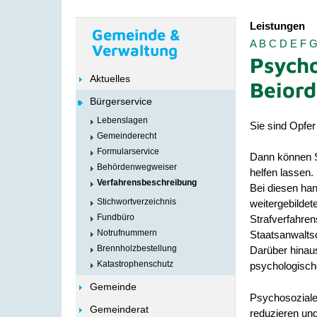
Leistungen
Gemeinde &
A
B
C
D
E
F
Verwaltung
Psycho
Aktuelles
Beior
Bürgerservice
Lebenslagen
Sie sind Opfer
Gemeinderecht
Formularservice
Dann können Si
Behördenwegweiser
helfen lassen.
Verfahrensbeschreibung
Bei diesen ha
Stichwortverzeichnis
weitergebildet
Fundbüro
Strafverfahren
Notrufnummern
Staatsanwaltsc
Brennholzbestellung
Darüber hinaus
Katastrophenschutz
psychologische
Gemeinde
Psychosoziale 
Gemeinderat
reduzieren und