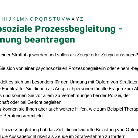
G
H
I
J
K
L
M
N
O
P
Q
R
S
T
U
V
W
X
Y
Z
soziale Prozessbegleitung -
dnung beantragen
 einer Straftat geworden und sollen als Zeuge oder Zeugin aussagen?
e sich von einer psychosozialen Prozessbegleiterin oder einem -beg
ndelt es sich um besonders für den Umgang mit Opfern von Straftate
e Fachkräfte. Sie dienen als Ansprechpersonen für alle Fragen zum A
s und können Sie vor allem zu Vernehmungen bei der Polizei, der
haft oder bei Gericht begleiten.
 können sie Ihnen aber auch weitere Hilfen, wie zum Beispiel Thera
 Beratung vermitteln.
Prozessbegleitung hat das Ziel, die individuelle Belastung von Opfer
 die Aussagetüchtigkeit als Zeuge im Strafverfahren zu fördern.