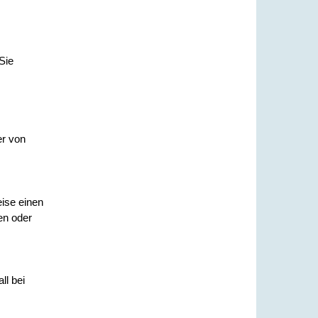
Sie
er von
ise einen
en oder
ll bei