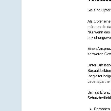
Sie sind Opfer
Als Opfer eine
müssen die daf
Nur wenn das 
beziehungsweis
Einen Anspruc
schweren Gewa
Unter Umständ
Sexualdelikte
-begleiter bei
Lebenspartner,
Um als Erwac
Schutzbedürfti
Personen 