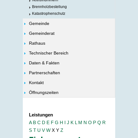
Notrufnummern
Brennholzbestellung
Katastrophenschutz
Gemeinde
Gemeinderat
Rathaus
Technischer Bereich
Daten & Fakten
Partnerschaften
Kontakt
Öffnungszeiten
Leistungen
A
B
C
D
E
F
G
H
I
J
K
L
M
N
O
P
Q
R
S
T
U
V
W
X
Y
Z