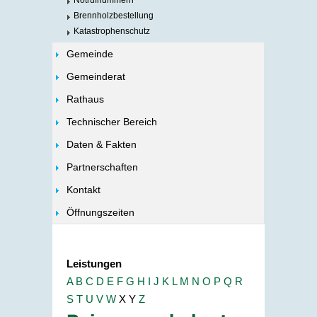
Notrufnummern
Brennholzbestellung
Katastrophenschutz
Gemeinde
Gemeinderat
Rathaus
Technischer Bereich
Daten & Fakten
Partnerschaften
Kontakt
Öffnungszeiten
Leistungen
A
B
C
D
E
F
G
H
I
J
K
L
M
N
O
P
Q
R
S
T
U
V
W
X
Y
Z