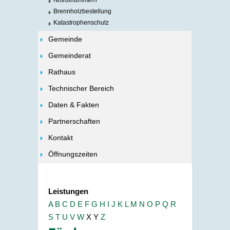
Notrufnummern
Brennholzbestellung
Katastrophenschutz
Gemeinde
Gemeinderat
Rathaus
Technischer Bereich
Daten & Fakten
Partnerschaften
Kontakt
Öffnungszeiten
Leistungen
A
B
C
D
E
F
G
H
I
J
K
L
M
N
O
P
Q
R
S
T
U
V
W
X
Y
Z