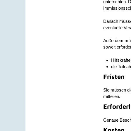
unterrichten. 
Immissionssch
Danach müssen 
eventuelle Ve
Außerdem müss
soweit erforder
Hilfskräft
die Teiln
Fristen
Sie müssen die
mitteilen.
Erforder
Genaue Besch
Kosten