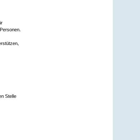
ür
 Personen.
rstützen,
n Stelle