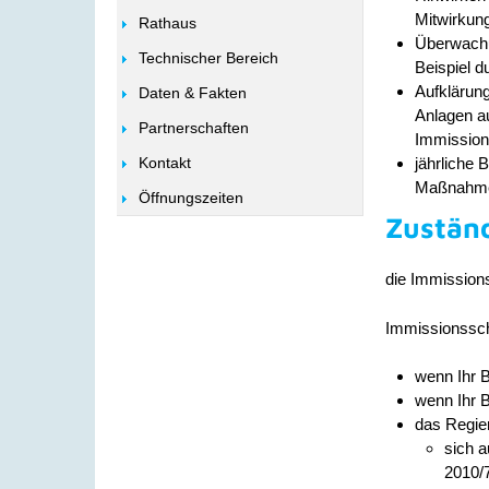
Mitwirkun
Rathaus
Überwachu
Technischer Bereich
Beispiel 
Aufklärun
Daten & Fakten
Anlagen a
Partnerschaften
Immission
jährliche 
Kontakt
Maßnahm
Öffnungszeiten
Zuständ
die Immission
Immissionssch
wenn Ihr B
wenn Ihr B
das Regie
sich a
2010/