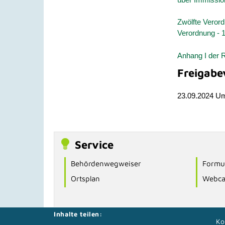
Zwölfte Veror
Verordnung - 
Anhang I der R
Freigabe
23.09.2024 U
Service
Behördenwegweiser
Formul
Ortsplan
Webc
Inhalte teilen:
Ko