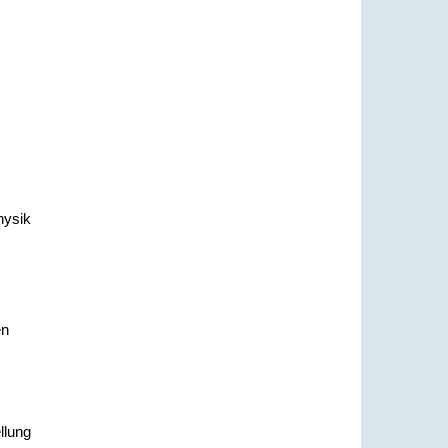
hysik
en
llung