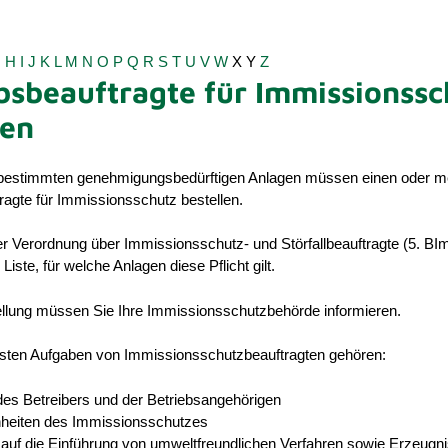
G
H
I
J
K
L
M
N
O
P
Q
R
S
T
U
V
W
X
Y
Z
bsbeauftragte für Immissionssc
len
 bestimmten genehmigungsbedürftigen Anlagen müssen einen oder m
ragte für Immissionsschutz bestellen.
er Verordnung über Immissionsschutz- und Störfallbeauftragte (5. B
 Liste, für welche Anlagen diese Pflicht gilt.
ellung müssen Sie Ihre Immissionsschutzbehörde informieren.
gsten Aufgaben von Immissionsschutzbeauftragten gehören:
des Betreibers und der Betriebsangehörigen
heiten des Immissionsschutzes
 auf die Einführung von umweltfreundlichen Verfahren sowie Erzeugn