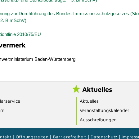
dnung zur Durchführung des Bundes-Immissionsschutzgesetzes (Störf
12. BImSchV)
ichtlinie 2010/75/EU
vermerk
mweltministerium Baden-Württemberg
Aktuelles
arservice
Aktuelles
am
Veranstaltungskalender
Ausschreibungen
ntakt
|
Öffnungszeiten
|
Barrierefreiheit
|
Datenschutz
|
Impres