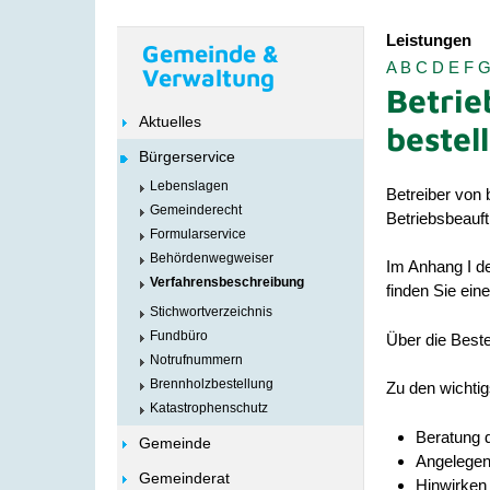
Leistungen
Gemeinde &
A
B
C
D
E
F
Verwaltung
Betrie
Aktuelles
bestel
Bürgerservice
Lebenslagen
Betreiber von
Gemeinderecht
Betriebsbeauft
Formularservice
Behördenwegweiser
Im Anhang I d
Verfahrensbeschreibung
finden Sie eine
Stichwortverzeichnis
Fundbüro
Über die Best
Notrufnummern
Brennholzbestellung
Zu den wichti
Katastrophenschutz
Beratung 
Gemeinde
Angelegen
Gemeinderat
Hinwirken