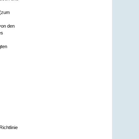
 (zum
von den
es
gten
ichtlinie