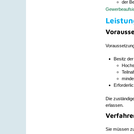
der Be
Gewerbeaufsic
Leistun
Vorauss
Voraussetzung
Besitz der
Hochs
Teiln
minde
Erforderli
Die zuständig
erlassen.
Verfahre
Sie müssen zu