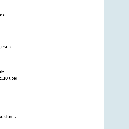
die
gesetz
nie
2010 über
räsidiums