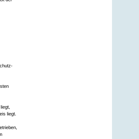
chutz-
isten
iegt,
s liegt.
etrieben,
em