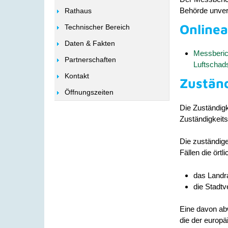
Behörde unver
Rathaus
Online
Technischer Bereich
Daten & Fakten
Messberic
Partnerschaften
Luftschads
Kontakt
Zuständ
Öffnungszeiten
Die Zuständigk
Zuständigkeit
Die zuständige
Fällen die ört
das Landra
die Stadtv
Eine davon abw
die der europä