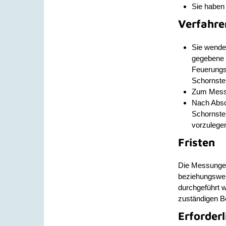
Sie haben
Verfahre
Sie wende
gegebene 
Feuerungs
Schornste
Zum Messte
Nach Absc
Schornste
vorzulegen
Fristen
Die Messungen
beziehungswei
durchgeführt 
zuständigen B
Erforder