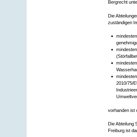
Bergrecht unte
Die Abteilunge
zuständigen I
mindestens
genehmigu
mindesten
(Störfallbe
mindestens
Wasserhau
mindestens
2010/75/E
Industriee
Umweltver
vorhanden ist 
Die Abteilung
Freiburg ist d