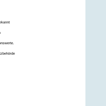
ekannt
m
onswerte.
utzbehörde