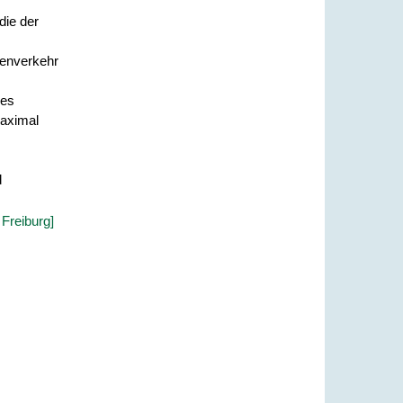
die der
nenverkehr
des
maximal
d
Freiburg]