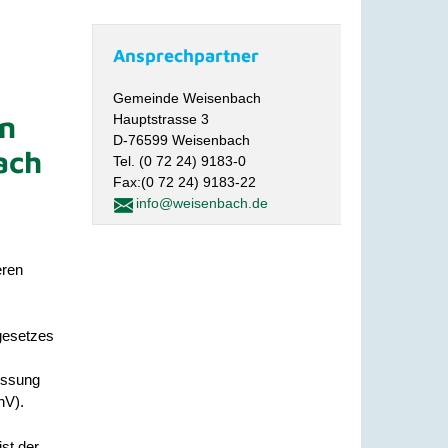
Ansprechpartner
Gemeinde Weisenbach
en
Hauptstrasse 3
D-76599 Weisenbach
ach
Tel. (0 72 24) 9183-0
Fax:(0 72 24) 9183-22
info@weisenbach.de
eren
gesetzes
essung
hV).
st der