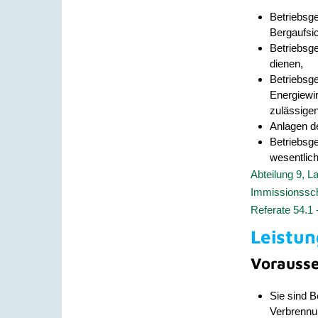
Betriebsge
Bergaufsic
Betriebsg
dienen,
Betriebsg
Energiewi
zulässigen
Anlagen de
Betriebsge
wesentlic
Abteilung 9, L
Immissionssch
Referate 54.1
Leistun
Vorauss
Sie sind B
Verbrennu