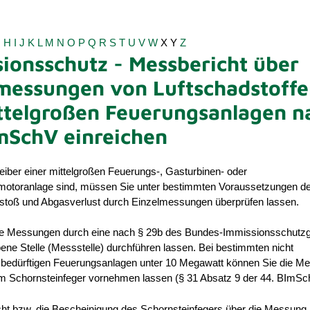
G
H
I
J
K
L
M
N
O
P
Q
R
S
T
U
V
W
X
Y
Z
ionsschutz - Messbericht über
messungen von Luftschadstoff
ttelgroßen Feuerungsanlagen n
mSchV einreichen
iber einer mittelgroßen Feuerungs-, Gasturbinen- oder
otoranlage sind, müssen Sie unter bestimmten Voraussetzungen d
stoß und Abgasverlust durch Einzelmessungen überprüfen lassen.
e Messungen durch eine nach § 29b des Bundes-Immissionsschutz
ne Stelle (Messstelle) durchführen lassen. Bei bestimmten nicht
edürftigen Feuerungsanlagen unter 10 Megawatt können Sie die M
m Schornsteinfeger vornehmen lassen (§ 31 Absatz 9 der 44. BImSc
ht bzw. die Bescheinigung des Schornsteinfegers über die Messung i