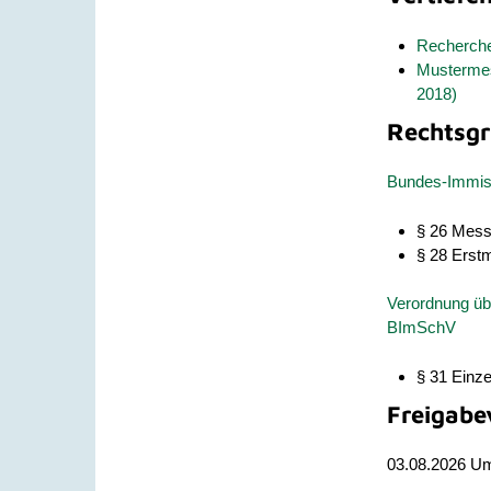
Recherche
Mustermes
2018)
Rechtsgr
Bundes-Immis
§ 26 Mess
§ 28 Erst
Verordnung üb
BImSchV
§ 31 Einz
Freigabe
03.08.2026 U