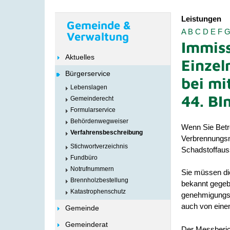
Leistungen
Gemeinde &
A
B
C
D
E
F
Verwaltung
Immiss
Aktuelles
Einzel
Bürgerservice
bei mi
Lebenslagen
44. BI
Gemeinderecht
Formularservice
Behördenwegweiser
Wenn Sie Betre
Verfahrensbeschreibung
Verbrennungsm
Stichwortverzeichnis
Schadstoffaus
Fundbüro
Notrufnummern
Sie müssen di
Brennholzbestellung
bekannt gegebe
Katastrophenschutz
genehmigungsb
auch von eine
Gemeinde
Gemeinderat
Der Messberic