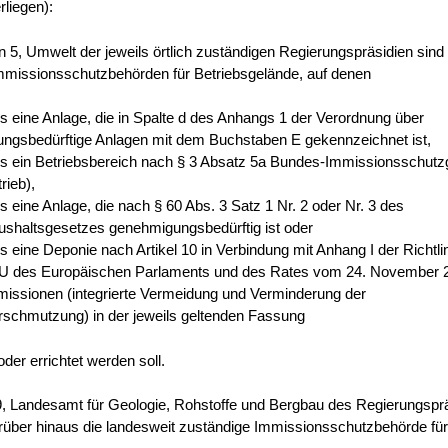
rliegen):
n 5, Umwelt der jeweils örtlich zuständigen Regierungspräsidien sind 
mmissionsschutzbehörden für Betriebsgelände, auf denen
 eine Anlage, die in Spalte d des Anhangs 1 der Verordnung über
ngsbedürftige Anlagen mit dem Buchstaben E gekennzeichnet ist,
s ein Betriebsbereich nach § 3 Absatz 5a Bundes-Immissionsschutz
trieb),
 eine Anlage, die nach § 60 Abs. 3 Satz 1 Nr. 2 oder Nr. 3 des
shaltsgesetzes genehmigungsbedürftig ist oder
 eine Deponie nach Artikel 10 in Verbindung mit Anhang I der Richtli
U des Europäischen Parlaments und des Rates vom 24. November 
missionen (integrierte Vermeidung und Verminderung der
schmutzung) in der jeweils geltenden Fassung
oder errichtet werden soll.
 9, Landesamt für Geologie, Rohstoffe und Bergbau des Regierungsp
arüber hinaus die landesweit zuständige Immissionsschutzbehörde für