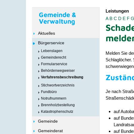
Leistungen
Gemeinde &
A
B
C
D
E
F
Verwaltung
Schad
Aktuelles
melde
Bürgerservice
Lebenslagen
Melden Sie de
Gemeinderecht
Schlaglöcher.
Formularservice
schwerwiegende
Behördenwegweiser
Zuständ
Verfahrensbeschreibung
Stichwortverzeichnis
Je nach Straß
Fundbüro
Straßenschäde
Notrufnummern
Brennholzbestellung
auf Autob
Katastrophenschutz
auf Bundes
Gemeinde
Landratsa
Gemeinderat
auf Bundes