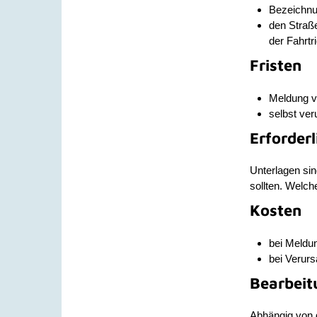
Bezeichnu
den Straß
der Fahrt
Fristen
Meldung v
selbst ver
Erforder
Unterlagen sin
sollten. Welch
Kosten
bei Meldu
bei Verur
Bearbeit
Abhängig von 