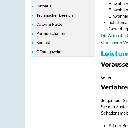
Einwohnerz
Rathaus
Einwohnerz
Technischer Bereich
Einwohner
auf allen 
Daten & Fakten
Gewerbege
Partnerschaften
Die Autobahn
Vereinbarte V
Kontakt
Leistun
Öffnungszeiten
Vorauss
keine
Verfahre
Je genauer Sie
Sie den Zustä
Schadensmeld
Art der B