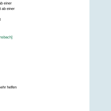
ab einer
 ab einer
d
nsbach]
ehr helfen