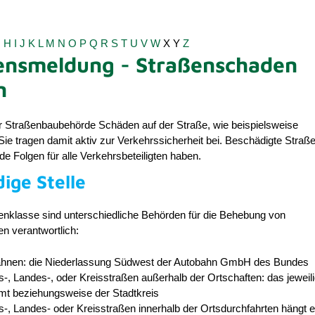
G
H
I
J
K
L
M
N
O
P
Q
R
S
T
U
V
W
X
Y
Z
ensmeldung - Straßenschaden
n
r Straßenbaubehörde Schäden auf der Straße, wie beispielsweise
Sie tragen damit aktiv zur Verkehrssicherheit bei. Beschädigte Stra
 Folgen für alle Verkehrsbeteiligten haben.
ige Stelle
enklasse sind unterschiedliche Behörden für die Behebung von
n verantwortlich:
ahnen: die Niederlassung Südwest der Autobahn GmbH des Bundes
-, Landes-, oder Kreisstraßen außerhalb der Ortschaften: das jeweil
mt beziehungsweise der Stadtkreis
-, Landes- oder Kreisstraßen innerhalb der Ortsdurchfahrten hängt 