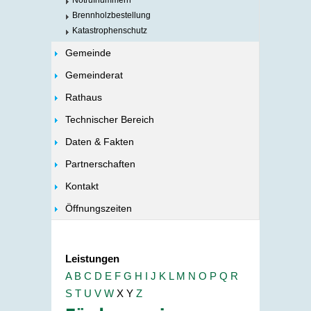
Notrufnummern
Brennholzbestellung
Katastrophenschutz
Gemeinde
Gemeinderat
Rathaus
Technischer Bereich
Daten & Fakten
Partnerschaften
Kontakt
Öffnungszeiten
Leistungen
A
B
C
D
E
F
G
H
I
J
K
L
M
N
O
P
Q
R
S
T
U
V
W
X
Y
Z