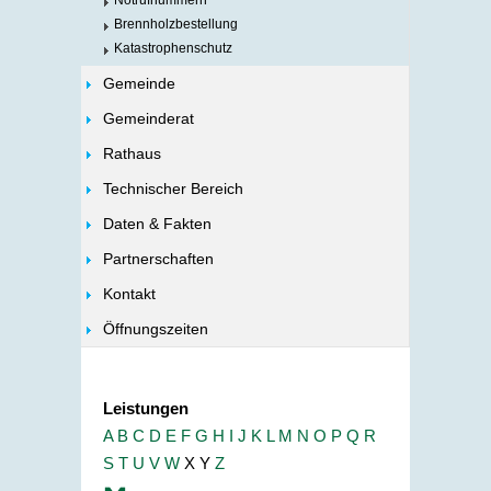
Notrufnummern
Brennholzbestellung
Katastrophenschutz
Gemeinde
Gemeinderat
Rathaus
Technischer Bereich
Daten & Fakten
Partnerschaften
Kontakt
Öffnungszeiten
Leistungen
A
B
C
D
E
F
G
H
I
J
K
L
M
N
O
P
Q
R
S
T
U
V
W
X
Y
Z