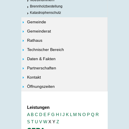
Notrufnummern
Brennholzbestellung
Katastrophenschutz
Gemeinde
Gemeinderat
Rathaus
Technischer Bereich
Daten & Fakten
Partnerschaften
Kontakt
Öffnungszeiten
Leistungen
A
B
C
D
E
F
G
H
I
J
K
L
M
N
O
P
Q
R
S
T
U
V
W
X
Y
Z