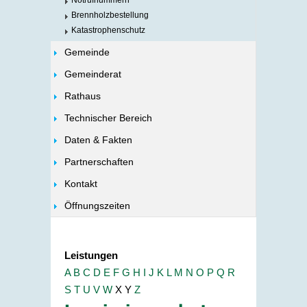
Notrufnummern
Brennholzbestellung
Katastrophenschutz
Gemeinde
Gemeinderat
Rathaus
Technischer Bereich
Daten & Fakten
Partnerschaften
Kontakt
Öffnungszeiten
Leistungen
A
B
C
D
E
F
G
H
I
J
K
L
M
N
O
P
Q
R
S
T
U
V
W
X
Y
Z