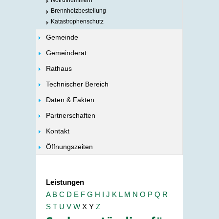
Notrufnummern
Brennholzbestellung
Katastrophenschutz
Gemeinde
Gemeinderat
Rathaus
Technischer Bereich
Daten & Fakten
Partnerschaften
Kontakt
Öffnungszeiten
Leistungen
A
B
C
D
E
F
G
H
I
J
K
L
M
N
O
P
Q
R
S
T
U
V
W
X
Y
Z