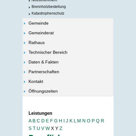
Notrufnummern
Brennholzbestellung
Katastrophenschutz
Gemeinde
Gemeinderat
Rathaus
Technischer Bereich
Daten & Fakten
Partnerschaften
Kontakt
Öffnungszeiten
Leistungen
A
B
C
D
E
F
G
H
I
J
K
L
M
N
O
P
Q
R
S
T
U
V
W
X
Y
Z