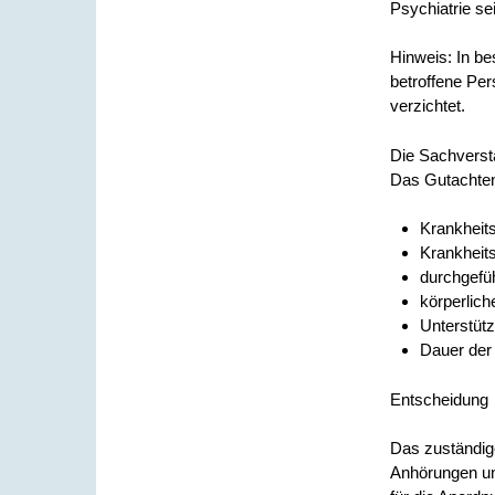
Psychiatrie se
Hinweis:
In be
betroffene Per
verzichtet.
Die Sachverst
Das Gutachten
Krankheits
Krankheit
durchgefü
körperlich
Unterstüt
Dauer de
Entscheidung
Das zuständig
Anhörungen un