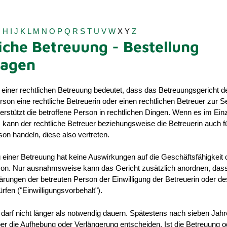
G
H
I
J
K
L
M
N
O
P
Q
R
S
T
U
V
W
X
Y
Z
iche Betreuung - Bestellung
ragen
 einer rechtlichen Betreuung bedeutet, dass das Betreuungsgericht d
son eine rechtliche Betreuerin oder einen rechtlichen Betreuer zur Sei
terstützt die betroffene Person in rechtlichen Dingen. Wenn es im Einz
st, kann der rechtliche Betreuer beziehungsweise die Betreuerin auch f
son handeln, diese also vertreten.
einer Betreuung hat keine Auswirkungen auf die Geschäftsfähigkeit 
son. Nur ausnahmsweise kann das Gericht zusätzlich anordnen, das
lärungen der betreuten Person der Einwilligung der Betreuerin oder de
rfen ("Einwilligungsvorbehalt").
darf nicht länger als notwendig dauern.
Spätestens nach sieben Jah
er die Aufhebung oder Verlängerung entscheiden. Ist die Betreuung o