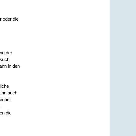
r oder die
ng der
esuch
ann in den
liche
kann auch
enheit
n
en die