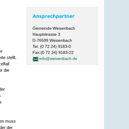
Ansprechpartner
Gemeinde Weisenbach
Hauptstrasse 3
D-76599 Weisenbach
Tel. (0 72 24) 9183-0
er
Fax:(0 72 24) 9183-22
te stellt.
info@weisenbach.de
elfall
ür die
der
s
s
ren muss
der der