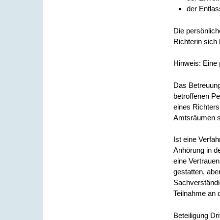
der Entlas
Die persönlich
Richterin sich 
Hinweis:
Eine 
Das Betreuungs
betroffenen P
eines Richters
Amtsräumen st
Ist eine Verfah
Anhörung in d
eine Vertraue
gestatten, abe
Sachverständig
Teilnahme an 
Beteiligung Dri