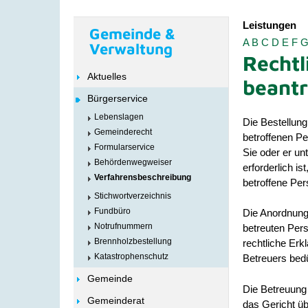
Leistungen
Gemeinde &
A
B
C
D
E
F
Verwaltung
Rechtl
Aktuelles
beant
Bürgerservice
Lebenslagen
Die Bestellung
Gemeinderecht
betroffenen Per
Formularservice
Sie oder er un
Behördenwegweiser
erforderlich i
Verfahrensbeschreibung
betroffene Per
Stichwortverzeichnis
Fundbüro
Die Anordnung 
Notrufnummern
betreuten Per
Brennholzbestellung
rechtliche Erk
Katastrophenschutz
Betreuers bedü
Gemeinde
Die Betreuung 
Gemeinderat
das Gericht üb