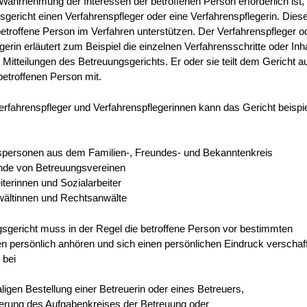
Wahrnehmung der Interessen der betroffenen Person erforderlich ist, b
gericht einen Verfahrenspfleger oder eine Verfahrenspflegerin.
Diese
 betroffene Person im Verfahren unterstützen. Der Verfahrenspfleger o
gerin erläutert zum Beispiel
die einzelnen Verfahrensschritte oder Inh
Mitteilungen des Betreuungsgerichts. Er oder sie teilt dem Gericht a
etroffenen Person mit.
erfahrenspfleger und Verfahrenspflegerinnen kann das Gericht beispi
spersonen aus dem Familien-, Freundes- und Bekanntenkreis
ende von Betreuungsvereinen
iterinnen und Sozialarbeiter
ältinnen und Rechtsanwälte
sgericht muss in der Regel die betroffene Person vor bestimmten
n persönlich anhören und sich einen persönlichen Eindruck verschaf
 bei
ligen Bestellung einer Betreuerin oder eines Betreuers,
terung des Aufgabenkreises der Betreuung oder