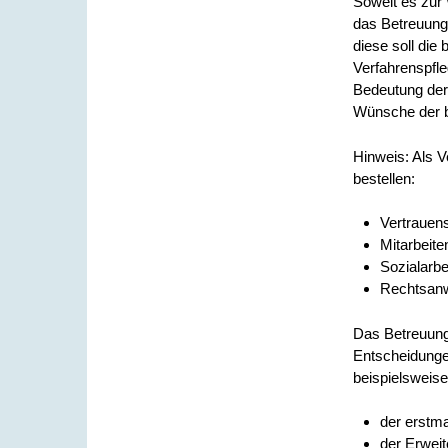
Soweit es zur 
das Betreuungs
diese soll die
Verfahrenspfle
Bedeutung der 
Wünsche der b
Hinweis:
Als V
bestellen:
Vertrauen
Mitarbeit
Sozialarbe
Rechtsanw
Das Betreuung
Entscheidunge
beispielsweise
der erstma
der Erwei