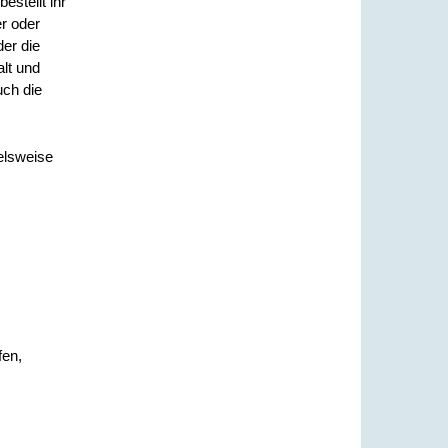
estellt ihr
r oder
der die
alt und
uch die
elsweise
fen,