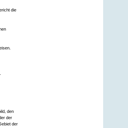
richt die
enen
eisen.
.
ild, den
der der
Gebiet der