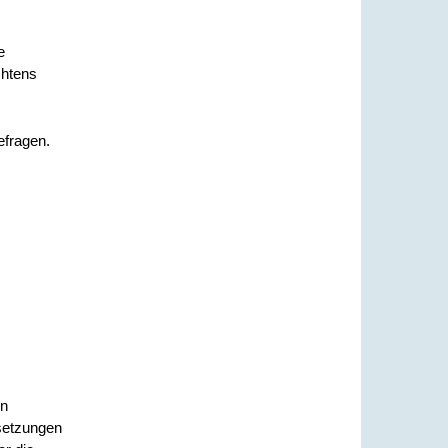
e
chtens
efragen.
en
setzungen