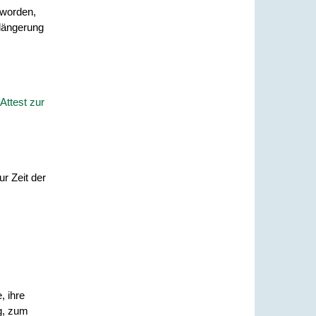
 worden,
längerung
Attest zur
r Zeit der
, ihre
g, zum