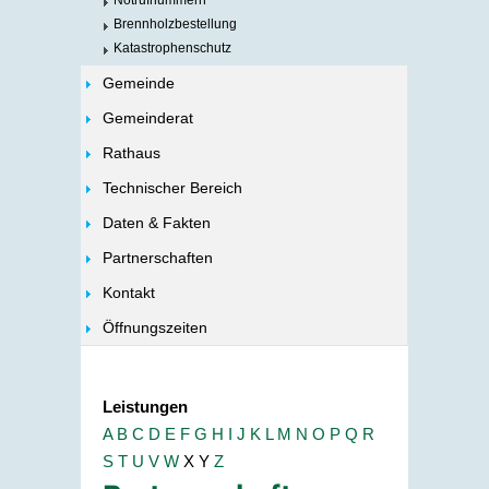
Notrufnummern
Brennholzbestellung
Katastrophenschutz
Gemeinde
Gemeinderat
Rathaus
Technischer Bereich
Daten & Fakten
Partnerschaften
Kontakt
Öffnungszeiten
Leistungen
A
B
C
D
E
F
G
H
I
J
K
L
M
N
O
P
Q
R
S
T
U
V
W
X
Y
Z