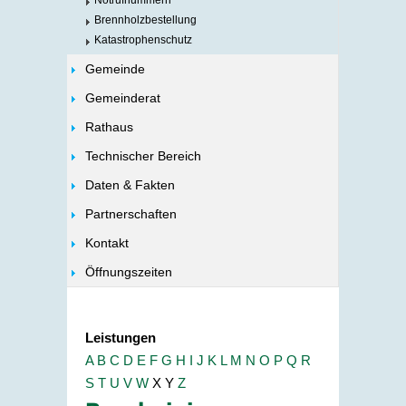
Notrufnummern
Brennholzbestellung
Katastrophenschutz
Gemeinde
Gemeinderat
Rathaus
Technischer Bereich
Daten & Fakten
Partnerschaften
Kontakt
Öffnungszeiten
Leistungen
A
B
C
D
E
F
G
H
I
J
K
L
M
N
O
P
Q
R
S
T
U
V
W
X
Y
Z