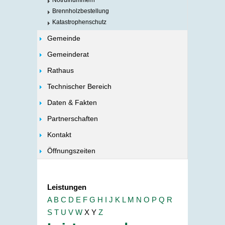
Notrufnummern
Brennholzbestellung
Katastrophenschutz
Gemeinde
Gemeinderat
Rathaus
Technischer Bereich
Daten & Fakten
Partnerschaften
Kontakt
Öffnungszeiten
Leistungen
A
B
C
D
E
F
G
H
I
J
K
L
M
N
O
P
Q
R
S
T
U
V
W
X
Y
Z