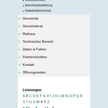
Notrufnummern
Brennholzbestellung
Katastrophenschutz
Gemeinde
Gemeinderat
Rathaus
Technischer Bereich
Daten & Fakten
Partnerschaften
Kontakt
Öffnungszeiten
Leistungen
A
B
C
D
E
F
G
H
I
J
K
L
M
N
O
P
Q
R
S
T
U
V
W
X
Y
Z