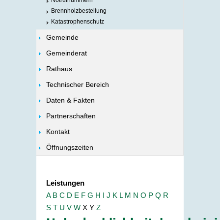
Notrufnummern
Brennholzbestellung
Katastrophenschutz
Gemeinde
Gemeinderat
Rathaus
Technischer Bereich
Daten & Fakten
Partnerschaften
Kontakt
Öffnungszeiten
Leistungen
A
B
C
D
E
F
G
H
I
J
K
L
M
N
O
P
Q
R
S
T
U
V
W
X
Y
Z