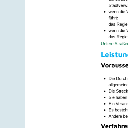
Stadtverw
wenn die 
führt:
das Regier
wenn die 
das Regie
Untere Straße
Leistun
Vorauss
Die Durchf
allgemein
Die Streck
Sie haben
Ein Verans
Es besteh
Andere be
Verfahre