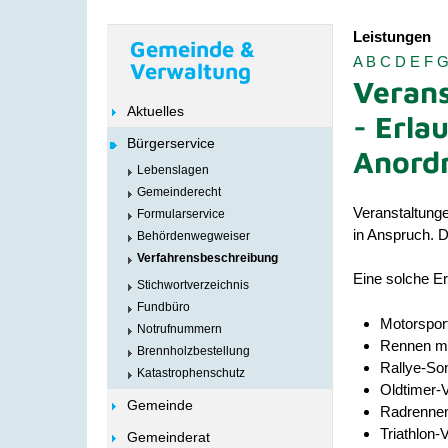
Leistungen
Gemeinde &
A
B
C
D
E
F
Verwaltung
Verans
Aktuelles
- Erla
Bürgerservice
Anord
Lebenslagen
Gemeinderecht
Veranstaltunge
Formularservice
in Anspruch. D
Behördenwegweiser
Verfahrensbeschreibung
Eine solche Er
Stichwortverzeichnis
Fundbüro
Motorsport
Notrufnummern
Rennen mi
Brennholzbestellung
Rallye-So
Katastrophenschutz
Oldtimer-
Gemeinde
Radrenne
Triathlon
-
Gemeinderat