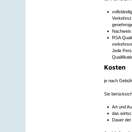
vollständi
Verkehrsze
genehmig
Nachweis 
RSA Qualif
verkehrsre
Jede Pers
Qualifika
Kosten
je nach Gebüh
Sie berücksic
Art und A
das wirtsc
Dauer der