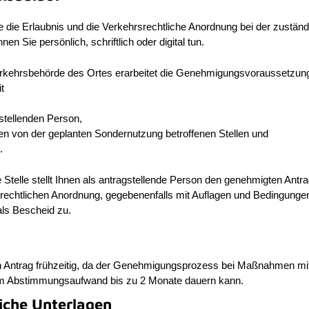
 die Erlaubnis und die Verkehrsrechtliche Anordnung bei der zustän
nen Sie persönlich, schriftlich oder digital tun.
rkehrsbehörde des Ortes erarbeitet die Genehmigungsvorau
s
setzun
t
stellenden Person,
en von der geplanten Sondernutzung betroffenen Stellen und
.
 Stelle stellt Ihnen als antragstellende Person den genehmigten Antr
srechtlichen Anordnung, gegebenenfalls mit Auflagen und Bedingunge
als Bescheid zu.
en Antrag frühzeitig, da der Genehmigungsprozess bei Maßnahmen mi
m Abstimmungsaufwand bis zu 2 Monate dauern kann.
liche Unterlagen