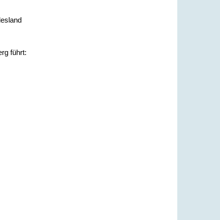
desland
g führt: