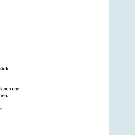
hörde
planen und
men.
e.