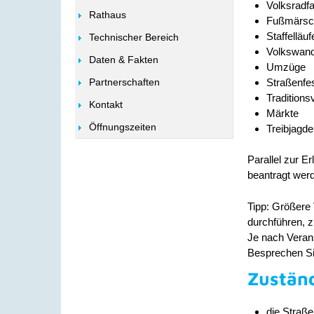
Volksradf
Rathaus
Fußmärsc
Staffelläuf
Technischer Bereich
Volkswan
Daten & Fakten
Umzüge
Straßenfe
Partnerschaften
Traditions
Kontakt
Märkte
Öffnungszeiten
Treibjagd
Parallel zur E
beantragt wer
Tipp:
Größere V
durchführen, 
Je nach Veran
Besprechen Sie
Zuständ
die Straß