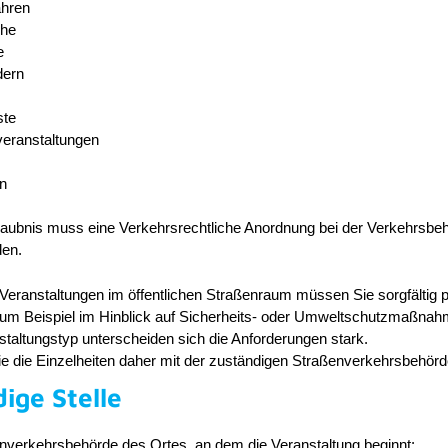
ahren
he
e
dern
ste
veranstaltungen
en
rlaubnis muss eine Verkehrsrechtliche Anordnung bei der Verkehrsbe
den.
eranstaltungen im öffentlichen Straßenraum mü
s
sen Sie sorgfältig 
zum Beispiel im Hinblick auf Sicherheits- oder Umweltschutzmaßnah
sta
l
tungstyp unterscheiden sich die Anforderungen stark.
 die Einzelheiten daher mit der zuständigen Straße
n
verkehrsbehörd
ige Stelle
enverkehrsbehörde des Ortes, an dem die Veranstaltung beginnt: