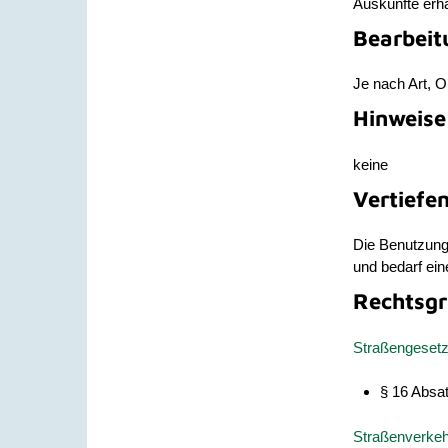
Auskünfte erha
Bearbeit
Je nach Art, O
Hinweise
keine
Vertiefe
Die Benutzung
und bedarf ein
Rechtsgr
Straßengesetz
§ 16 Absat
Straßenverke