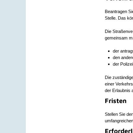
Beantragen Sie
Stelle. Das kön
Die Straßenve
gemeinsam mi
der antrag
den ander
der Polizei
Die zuständige
einer Verkehr
der Erlaubnis 
Fristen
Stellen Sie d
umfangreiche
Erforder