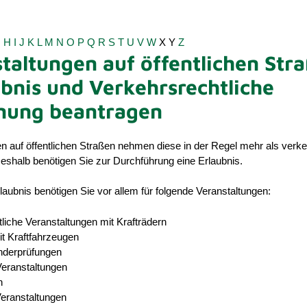
G
H
I
J
K
L
M
N
O
P
Q
R
S
T
U
V
W
X
Y
Z
taltungen auf öffentlichen Str
ubnis und Verkehrsrechtliche
nung beantragen
n auf öffentlichen Straßen nehmen diese in der Regel mehr als verke
eshalb benötigen Sie zur Durchführung eine Erlaubnis.
laubnis benötigen Sie vor allem für folgende Vera
n
staltungen:
liche Veranstaltungen mit Krafträdern
t Kraftfahrzeugen
nderprüfungen
Veranstaltungen
n
V
eranstaltungen