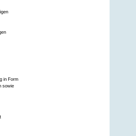
digen
gen
ag in Form
n sowie
t