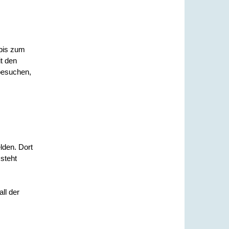
 bis zum
t den
besuchen,
lden. Dort
steht
all der