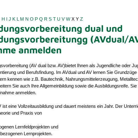
G
H
I
J
K
L
M
N
O
P
Q
R
S
T
U
V
W
X
Y
Z
dungsvorbereitung dual und
dungsvorbereitungg (AVdual/AV
ahme anmelden
svorbereitung (AV dual bzw. AV)bietet Ihnen als Jugendliche oder Ju
entierung und Berufsfindung.
Im AVdual und AV lernen Sie Grundzüge i
dern kennen wie z.B. Bautechnik, Nahrungsmittelerzeugung, Metalltec
eitern Sie auch Ihre Allgemeinbildung sowie die Ausbildungsreife. S
eilnahme anmelden.
ist eine Vollzeitausbildung und dauert meistens ein Jahr. Der Unterri
heorie und Praxis von
ogenen Lernfeldprojekten und
tbezogenen Lernprojekten.