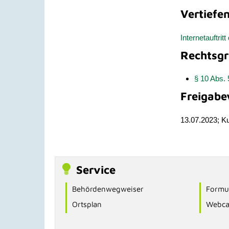
Vertiefe
Internetauftri
Rechtsgr
§ 10 Abs.
Freigabe
13.07.2023; K
Service
Behördenwegweiser
Formul
Ortsplan
Webc