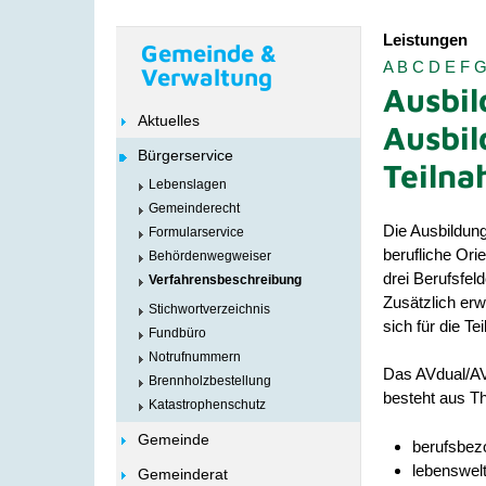
Leistungen
Gemeinde &
A
B
C
D
E
F
Verwaltung
Ausbil
Aktuelles
Ausbil
Bürgerservice
Teiln
Lebenslagen
Gemeinderecht
Die Ausbildung
Formularservice
berufliche Ori
Behördenwegweiser
drei Berufsfel
Verfahrensbeschreibung
Zusätzlich erw
Stichwortverzeichnis
sich für die T
Fundbüro
Notrufnummern
Das AVdual/AV 
Brennholzbestellung
besteht aus T
Katastrophenschutz
Gemeinde
berufsbez
lebenswel
Gemeinderat