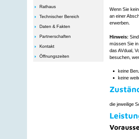
Rathaus
Wenn Sie kein
an einer Absc
Technischer Bereich
erwerben.
Daten & Fakten
Partnerschaften
Hinweis:
Sind
müssen Sie in
Kontakt
das AVdual, Vo
Öffnungszeiten
besuchen, we
keine Ber
keine wei
Zuständ
die jeweilige 
Leistun
Vorauss