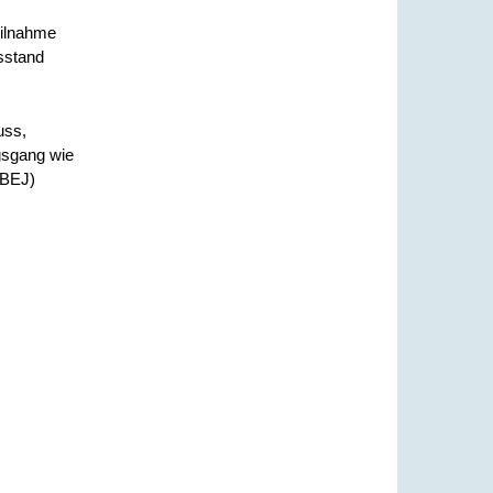
eilnahme
sstand
uss,
gsgang wie
(BEJ)