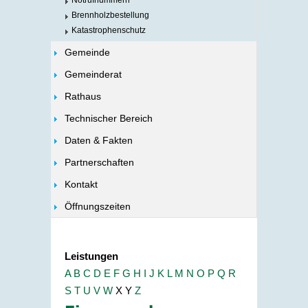
Notrufnummern
Brennholzbestellung
Katastrophenschutz
Gemeinde
Gemeinderat
Rathaus
Technischer Bereich
Daten & Fakten
Partnerschaften
Kontakt
Öffnungszeiten
Leistungen
A
B
C
D
E
F
G
H
I
J
K
L
M
N
O
P
Q
R
S
T
U
V
W
X
Y
Z