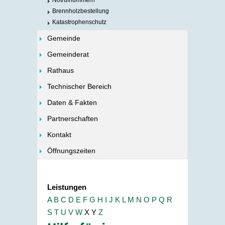
Notrufnummern
Brennholzbestellung
Katastrophenschutz
Gemeinde
Gemeinderat
Rathaus
Technischer Bereich
Daten & Fakten
Partnerschaften
Kontakt
Öffnungszeiten
Leistungen
A
B
C
D
E
F
G
H
I
J
K
L
M
N
O
P
Q
R
S
T
U
V
W
X
Y
Z