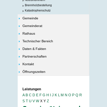
Notrufnummern
Brennholzbestellung
Katastrophenschutz
Gemeinde
Gemeinderat
Rathaus
Technischer Bereich
Daten & Fakten
Partnerschaften
Kontakt
Öffnungszeiten
Leistungen
A
B
C
D
E
F
G
H
I
J
K
L
M
N
O
P
Q
R
S
T
U
V
W
X
Y
Z