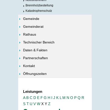
Notrufnummern
Brennholzbestellung
Katastrophenschutz
Gemeinde
Gemeinderat
Rathaus
Technischer Bereich
Daten & Fakten
Partnerschaften
Kontakt
Öffnungszeiten
Leistungen
A
B
C
D
E
F
G
H
I
J
K
L
M
N
O
P
Q
R
S
T
U
V
W
X
Y
Z