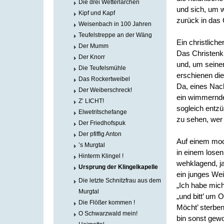
Die drei Wetterlärchen
und sich, um w
Kipf und Kapf
zurück in das 
Weisenbach in 100 Jahren
Teufelstreppe an der Wäng
Ein christliche
Der Mumm
Das Christenkr
Der Knorr
und, um seine
Die Teufelsmühle
erschienen die
Das Rockertweibel
Da, eines Nach
Der Weiberschreck!
ein wimmernde
Z’ LICHT!
sogleich entzü
Elwetritschefange
zu sehen, wer
Der Friedhofspuk
Der pfiffig Anton
Auf einem moo
’s Murgtal
in einem lose
Hinterm Klingel !
wehklagend, j
Ursprung der Klingelkapelle
ein junges Wei
Die letzte Schnitzfrau aus dem
„Ich habe mich 
Murgtal
„und bitt’ um 
Die Flößer kommen !
Möcht’ sterben 
O Schwarzwald mein!
bin sonst gew