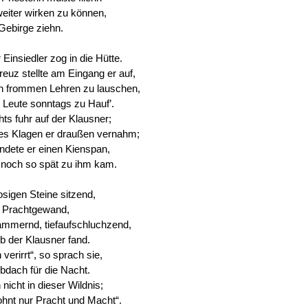
eiter wirken zu können,
Gebirge ziehn.
r Einsiedler zog in die Hütte.
euz stellte am Eingang er auf,
n frommen Lehren zu lauschen,
 Leute sonntags zu Hauf’.
ts fuhr auf der Klausner;
s Klagen er draußen vernahm;
ndete er einen Kienspan,
 noch so spät zu ihm kam.
sigen Steine sitzend,
n Prachtgewand,
ammernd, tiefaufschluchzend,
b der Klausner fand.
verirrt“, so sprach sie,
Obdach für die Nacht.
nicht in dieser Wildnis;
ohnt nur Pracht und Macht“.