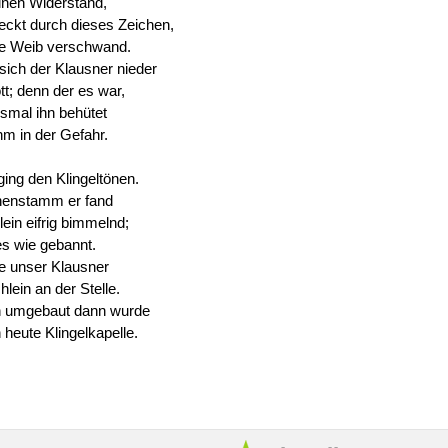
inen Widerstand,
eckt durch dieses Zeichen,
he Weib verschwand.
 sich der Klausner nieder
t; denn der es war,
esmal ihn behütet
hm in der Gefahr.
ing den Klingeltönen.
henstamm er fand
lein eifrig bimmelnd;
es wie gebannt.
te unser Klausner
chlein an der Stelle.
h umgebaut dann wurde
 heute Klingelkapelle.