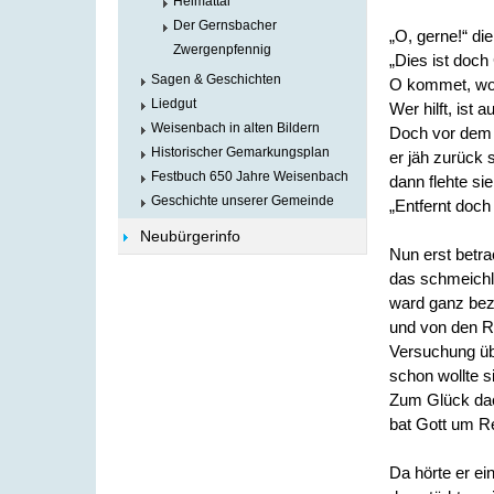
Heimattal
Der Gernsbacher
„O, gerne!“ di
Zwergenpfennig
„Dies ist doch 
Sagen & Geschichten
O kommet, woll
Liedgut
Wer hilft, ist 
Weisenbach in alten Bildern
Doch vor dem
Historischer Gemarkungsplan
er jäh zurück 
Festbuch 650 Jahre Weisenbach
dann flehte si
Geschichte unserer Gemeinde
„Entfernt doch
Neubürgerinfo
Nun erst betra
das schmeichl
ward ganz bez
und von den R
Versuchung üb
schon wollte s
Zum Glück dac
bat Gott um R
Da hörte er ein