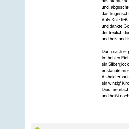
das stärkte se
und, abgeschr
das trügerisc
Aufs Knie ließ
und dankte Got
der treulich di
und beistand i
Dann nach er g
Im hohlen Eic
ein Silberglöck
er staunte an 
Alsbald erbau
ein winzig’ Kir
Dies mehrfac
und heißt noch