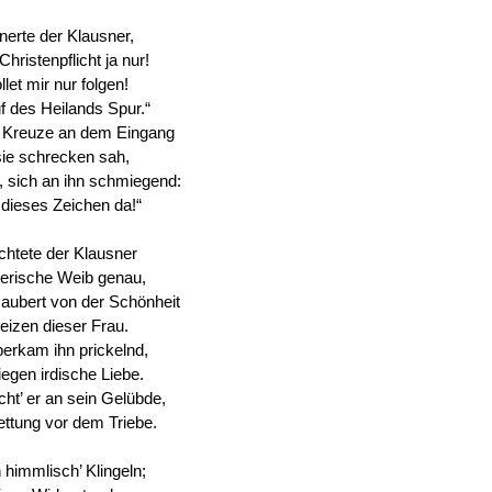
enerte der Klausner,
Christenpflicht ja nur!
et mir nur folgen!
auf des Heilands Spur.“
 Kreuze an dem Eingang
sie schrecken sah,
e, sich an ihn schmiegend:
 dieses Zeichen da!“
chtete der Klausner
erische Weib genau,
aubert von der Schönheit
eizen dieser Frau.
erkam ihn prickelnd,
iegen irdische Liebe.
ht’ er an sein Gelübde,
ettung vor dem Triebe.
 himmlisch’ Klingeln;