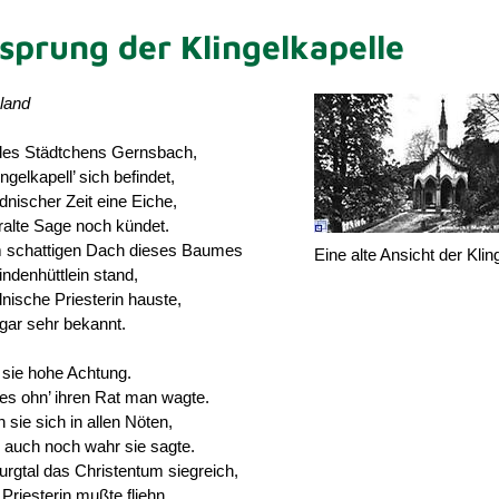
sprung der Klingelkapelle
land
es Städtchens Gernsbach,
ingelkapell’ sich befindet,
idnischer Zeit eine Eiche,
ralte Sage noch kündet.
 schattigen Dach dieses Baumes
Eine alte Ansicht der Klin
indenhüttlein stand,
dnische Priesterin hauste,
gar sehr bekannt.
 sie hohe Achtung.
es ohn’ ihren Rat man wagte.
sie sich in allen Nöten,
auch noch wahr sie sagte.
rgtal das Christentum siegreich,
 Priesterin mußte fliehn