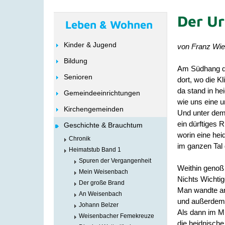
Der Ur
Leben & Wohnen
Kinder & Jugend
von Franz Wie
Bildung
Am Südhang d
Senioren
dort, wo die Kl
da stand in he
Gemeindeeinrichtungen
wie uns eine u
Kirchengemeinden
Und unter dem
ein dürftiges R
Geschichte & Brauchtum
worin eine hei
Chronik
im ganzen Tal 
Heimatstub Band 1
Spuren der Vergangenheit
Weithin genoß
Mein Weisenbach
Nichts Wichtig
Der große Brand
Man wandte an 
An Weisenbach
und außerdem 
Johann Belzer
Als dann im Mu
Weisenbacher Femekreuze
die heidnische