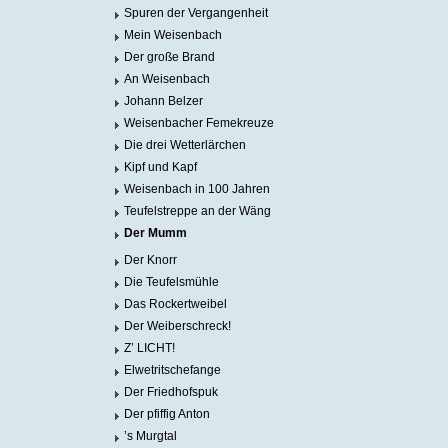
Spuren der Vergangenheit
Mein Weisenbach
Der große Brand
An Weisenbach
Johann Belzer
Weisenbacher Femekreuze
Die drei Wetterlärchen
Kipf und Kapf
Weisenbach in 100 Jahren
Teufelstreppe an der Wäng
Der Mumm
Der Knorr
Die Teufelsmühle
Das Rockertweibel
Der Weiberschreck!
Z’ LICHT!
Elwetritschefange
Der Friedhofspuk
Der pfiffig Anton
’s Murgtal