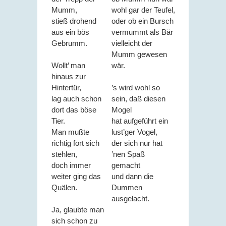
Mumm,
wohl gar der Teufel,
stieß drohend
oder ob ein Bursch
aus ein bös
vermummt als Bär
Gebrumm.
vielleicht der
Mumm gewesen
Wollt’ man
wär.
hinaus zur
Hintertür,
’s wird wohl so
lag auch schon
sein, daß diesen
dort das böse
Mogel
Tier.
hat aufgeführt ein
Man mußte
lust’ger Vogel,
richtig fort sich
der sich nur hat
stehlen,
’nen Spaß
doch immer
gemacht
weiter ging das
und dann die
Quälen.
Dummen
ausgelacht.
Ja, glaubte man
sich schon zu