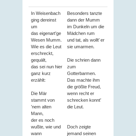
In Weisenbach
Besonders tanzte
ging dereinst
dann der Mumm
um
im Dunkeln um die
das eigenart’ge
Mädchen rum
Wesen Mumm.
und tat, als wollt’ er
Wie es die Leut
sie umarmen.
erschreckt,
gequält,
Die schrien dann
das sei nun hier
zum
ganz kurz
Gotterbarmen.
erzählt:
Das machte ihm
die größte Freud,
Die Mär
wenn recht er
stammt von
schrecken konnt’
’nem alten
die Leut.
Mann,
der es noch
wußte, wie und
Doch zeigte
wann
jemand seinen