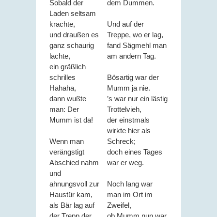
Sobald der
dem Dummen.
Laden seltsam
krachte,
Und auf der
und draußen es
Treppe, wo er lag,
ganz schaurig
fand Sägmehl man
lachte,
am andern Tag.
ein gräßlich
schrilles
Bösartig war der
Hahaha,
Mumm ja nie.
dann wußte
’s war nur ein lästig
man: Der
Trottelvieh,
Mumm ist da!
der einstmals
wirkte hier als
Wenn man
Schreck;
verängstigt
doch eines Tages
Abschied nahm
war er weg.
und
ahnungsvoll zur
Noch lang war
Haustür kam,
man im Ort im
als Bär lag auf
Zweifel,
der Trepp der
ob Mumm nun war