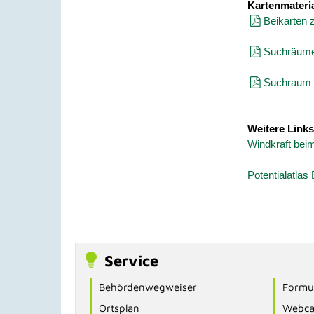
Kartenmateria
Beikarten 
Suchräume
Suchraum 
Weitere Links
Windkraft beim
Potentialatla
Service
Behördenwegweiser
Formul
Ortsplan
Webc