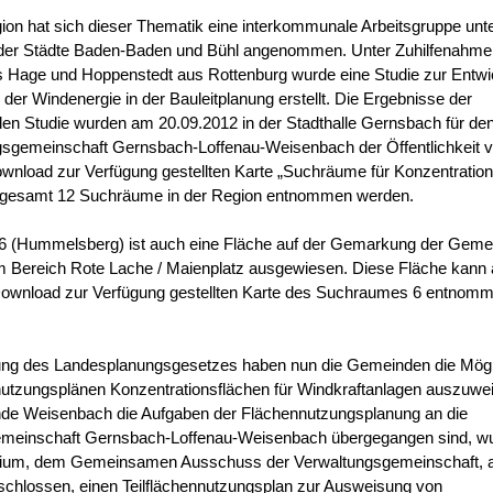
ion hat sich dieser Thematik eine interkommunale Arbeitsgruppe unt
der Städte Baden-Baden und Bühl angenommen. Unter Zuhilfenahme
 Hage und Hoppenstedt aus Rottenburg wurde eine Studie zur Entwi
der Windenergie in der Bauleitplanung erstellt. Die Ergebnisse der
en Studie wurden am 20.09.2012 in der Stadthalle Gernsbach für de
gsgemeinschaft Gernsbach-Loffenau-Weisenbach der Öffentlichkeit vo
ownload zur Verfügung gestellten Karte „Suchräume für Konzentratio
sgesamt 12 Suchräume in der Region entnommen werden.
 (Hummelsberg) ist auch eine Fläche auf der Gemarkung der Geme
 Bereich Rote Lache / Maienplatz ausgewiesen. Diese Fläche kann 
 Download zur Verfügung gestellten Karte des Suchraumes 6 entnom
ung des Landesplanungsgesetzes haben nun die Gemeinden die Mögli
nutzungsplänen Konzentrationsflächen für Windkraftanlagen auszuwe
nde Weisenbach die Aufgaben der Flächennutzungsplanung an die
emeinschaft Gernsbach-Loffenau-Weisenbach übergegangen sind, w
mium, dem Gemeinsamen Ausschuss der Verwaltungsgemeinschaft,
schlossen, einen Teilflächennutzungsplan zur Ausweisung von