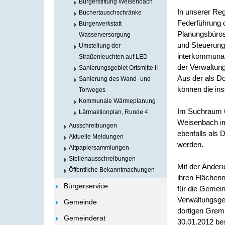
Bürgerstiftung Weisenbach
In unserer Reg
Büchertauschschränke
Federführung 
Bürgerwerkstatt
Planungsbüros
Wasserversorgung
und Steuerung 
Umstellung der
interkommunal
Straßenleuchten auf LED
der Verwaltun
Sanierungsgebiet Ortsmitte II
Aus der als D
Sanierung des Wand- und
können die in
Torweges
Kommunale Wärmeplanung
Im Suchraum 6
Lärmaktionplan, Runde 4
Weisenbach im
Ausschreibungen
ebenfalls als
Aktuelle Meldungen
werden.
Altpapiersammlungen
Stellenausschreibungen
Mit der Änder
Öffentliche Bekanntmachungen
ihren Flächen
Bürgerservice
für die Gemei
Verwaltungsg
Gemeinde
dortigen Gre
Gemeinderat
30.01.2012 be