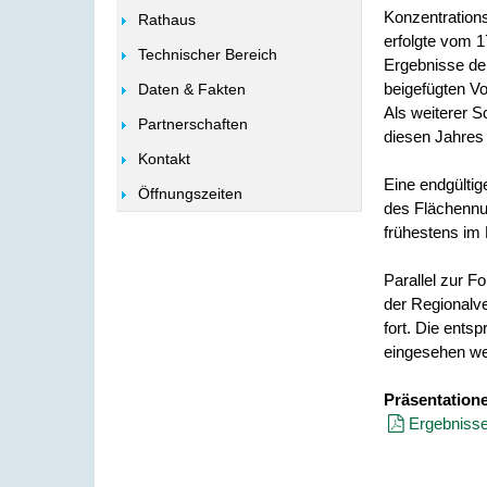
Konzentration
Rathaus
erfolgte vom 17
Technischer Bereich
Ergebnisse der
beigefügten V
Daten & Fakten
Als weiterer S
Partnerschaften
diesen Jahres 
Kontakt
Eine endgültig
Öffnungszeiten
des Flächennu
frühestens im 
Parallel zur 
der Regionalve
fort. Die ent
eingesehen we
Präsentation
Ergebnisse 