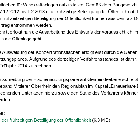
sflächen für Windkraftanlagen aufzustellen. Gemäß dem Baugesetzb
.12.2012 bis 1.2.2013 eine frühzeitige Beteiligung der Öffentlichkeit. 
 frühzeitzeitigen Beteiligung der Öffentlichkeit können aus dem als 
ortrag entnommen werden.
chritt erfolgt nun die Ausarbeitung des Entwurfs der voraussichtlich i
in die Offenlage geht.
e Ausweisung der Konzentrationsflächen erfolgt erst durch die Gene
tzungsplanes. Aufgrund des derzeitigen Verfahrensstandes ist damit
Frühjahr 2014 zu rechnen.
Fortschreibung der Flächennutzungspläne auf Gemeindeebene schreib
rband Mittlerer Oberrhein den Regionalplan im Kapital „Erneuerbare 
sprechenden Unterlagen hierzu sowie den Stand des Verfahrens könn
rden.
en:
der frühzeitigen Beteiligung der Öffentlichkeit
(6,3
MB
)