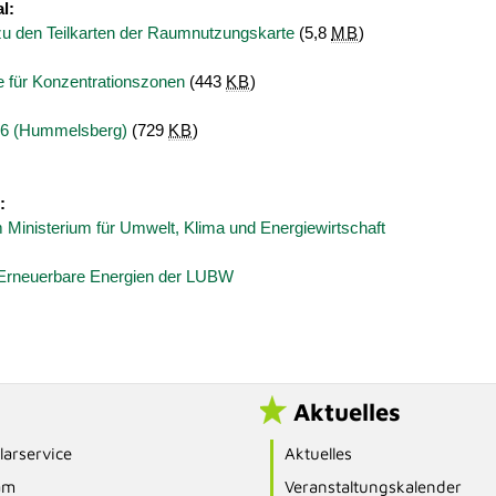
l:
zu den Teilkarten der Raumnutzungskarte
(5,8
MB
)
 für Konzentrationszonen
(443
KB
)
6 (Hummelsberg)
(729
KB
)
:
 Ministerium für Umwelt, Klima und Energiewirtschaft
s Erneuerbare Energien der LUBW
Aktuelles
arservice
Aktuelles
am
Veranstaltungskalender