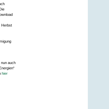
uch
Die
Download
m Herbst
hmigung
t nun auch
Energien“
en
hier