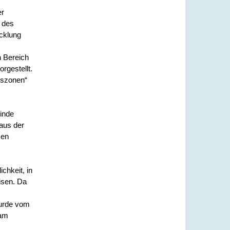
er
 des
cklung
n Bereich
rgestellt.
nszonen“
inde
aus der
men
chkeit, in
isen. Da
urde vom
 am