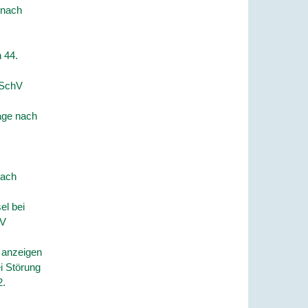
 nach
 44.
mSchV
age nach
nach
el bei
hV
 anzeigen
i Störung
2.