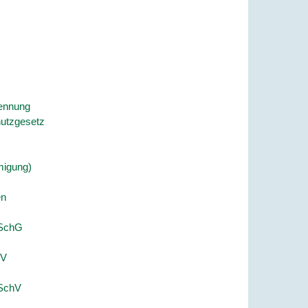
kennung
hutzgesetz
migung)
en
mSchG
hV
mSchV