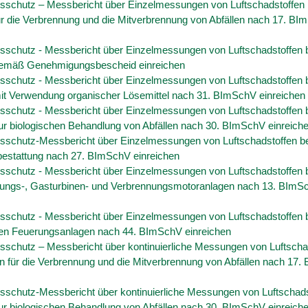
sschutz – Messbericht über Einzelmessungen von Luftschadstoffen 
ür die Verbrennung und die Mitverbrennung von Abfällen nach 17. B
sschutz - Messbericht über Einzelmessungen von Luftschadstoffen 
emäß Genehmigungsbescheid einreichen
sschutz - Messbericht über Einzelmessungen von Luftschadstoffen 
it Verwendung organischer Lösemittel nach 31. BImSchV einreichen
sschutz - Messbericht über Einzelmessungen von Luftschadstoffen 
ur biologischen Behandlung von Abfällen nach 30. BImSchV einreich
sschutz-Messbericht über Einzelmessungen von Luftschadstoffen be
bestattung nach 27. BImSchV einreichen
sschutz - Messbericht über Einzelmessungen von Luftschadstoffen 
ungs-, Gasturbinen- und Verbrennungsmotoranlagen nach 13. BImS
sschutz - Messbericht über Einzelmessungen von Luftschadstoffen 
ßen Feuerungsanlagen nach 44. BImSchV einreichen
sschutz – Messbericht über kontinuierliche Messungen von Luftscha
en für die Verbrennung und die Mitverbrennung von Abfällen nach 17
sschutz-Messbericht über kontinuierliche Messungen von Luftschads
ur biologischen Behandlung von Abfällen nach 30. BImSchV einreich