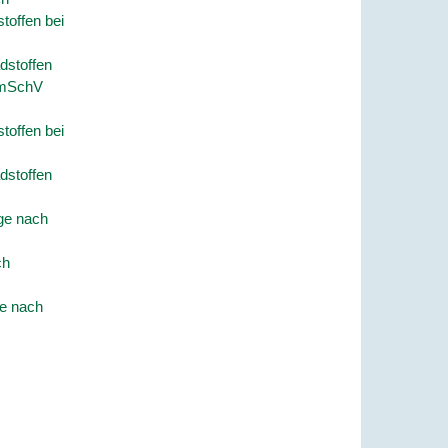
toffen bei
dstoffen
ImSchV
toffen bei
dstoffen
age nach
ch
ge nach