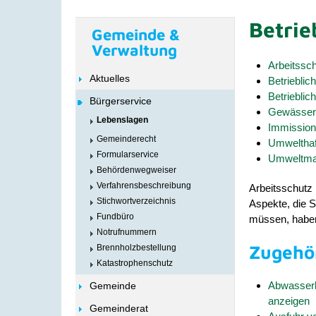
Betrie
Gemeinde &
Verwaltung
Arbeitssch
Aktuelles
Betrieblic
Betrieblic
Bürgerservice
Gewässer-
Lebenslagen
Immission
Gemeinderecht
Umwelthaf
Formularservice
Umweltma
Behördenwegweiser
Verfahrensbeschreibung
Arbeitsschutz 
Stichwortverzeichnis
Aspekte, die 
Fundbüro
müssen, haben
Notrufnummern
Zugehö
Brennholzbestellung
Katastrophenschutz
Abwasserb
Gemeinde
anzeigen
Gemeinderat