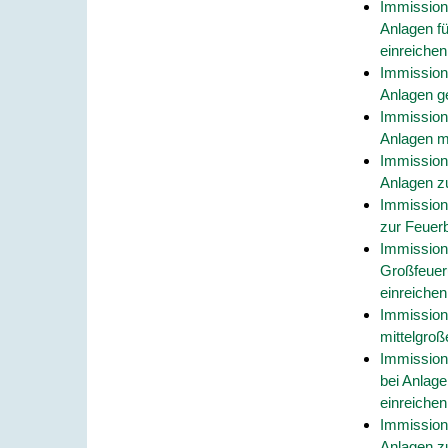
Immission
Anlagen f
einreichen
Immission
Anlagen g
Immission
Anlagen m
Immission
Anlagen z
Immission
zur Feuer
Immission
Großfeuer
einreichen
Immission
mittelgro
Immission
bei Anlag
einreichen
Immission
Anlagen z