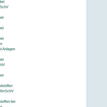
bei
ImSchV
bei
bei
bei
en
i Anlagen
bei
chV
bei
dstoffen
. BImSchV
toffen bei
en