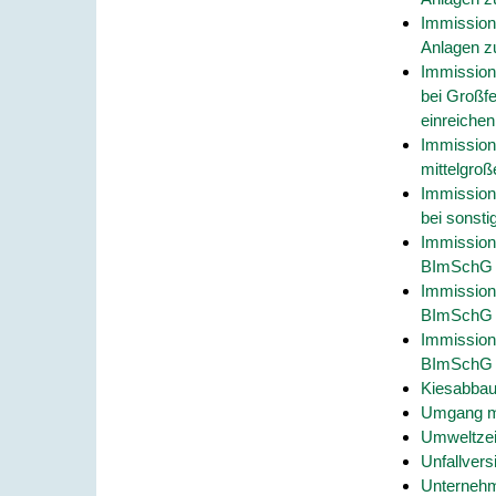
Immission
Anlagen z
Immission
bei Großf
einreichen
Immission
mittelgro
Immission
bei sonsti
Immissions
BImSchG 
Immission
BImSchG 
Immission
BImSchG 
Kiesabbau
Umgang mit
Umweltzei
Unfallvers
Unterneh