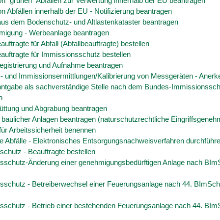
n "grünen" Abfällen zur Verwertung innerhalb der EU beantragen
n Abfällen innerhalb der EU - Notifizierung beantragen
aus dem Bodenschutz- und Altlastenkataster beantragen
igung - Werbeanlage beantragen
auftragte für Abfall (Abfallbeauftragte) bestellen
auftragte für Immissionsschutz bestellen
gistrierung und Aufnahme beantragen
- und Immissionsermittlungen/Kalibrierung von Messgeräten - Aner
ntgabe als sachverständige Stelle nach dem Bundes-Immissionssc
n
üttung und Abgrabung beantragen
 baulicher Anlagen beantragen (naturschutzrechtliche Eingriffsgeneh
für Arbeitssicherheit benennen
he Abfälle - Elektronisches Entsorgungsnachweisverfahren durchführ
chutz - Beauftragte bestellen
sschutz-Änderung einer genehmigungsbedürftigen Anlage nach BI
sschutz - Betreiberwechsel einer Feuerungsanlage nach 44. BImSc
sschutz - Betrieb einer bestehenden Feuerungsanlage nach 44. BI