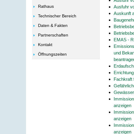
Ausfuhr vo
Rathaus
Ausfuhr vo
Auskunft 
Technischer Bereich
Baugenehm
Daten & Fakten
Betriebsbe
Betriebsbe
Partnerschaften
EMAS - Re
Kontakt
Emissions
und Bekan
Öffnungszeiten
beantrage
Erdaufsch
Errichtung
Fachkraft 
Gefährlic
Gewässers
Immission
anzeigen
Immission
anzeigen
Immission
anzeigen