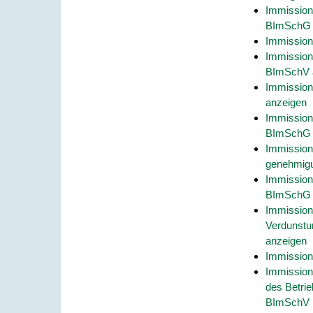
Immission
BImSchG 
Immission
Immission
BImSchV 
Immission
anzeigen
Immission
BImSchG 
Immission
genehmigu
Immission
BImSchG 
Immissions
Verdunstu
anzeigen
Immission
Immission
des Betri
BImSchV