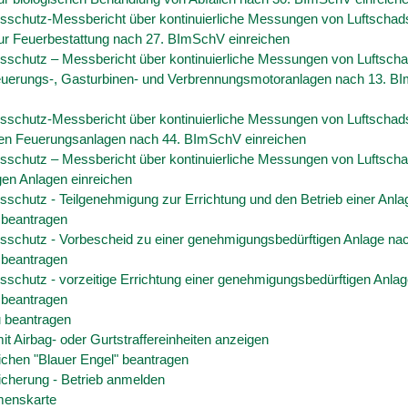
sschutz-Messbericht über kontinuierliche Messungen von Luftschads
ur Feuerbestattung nach 27. BImSchV einreichen
sschutz – Messbericht über kontinuierliche Messungen von Luftscha
euerungs-, Gasturbinen- und Verbrennungsmotoranlagen nach 13. B
sschutz-Messbericht über kontinuierliche Messungen von Luftschads
ßen Feuerungsanlagen nach 44. BImSchV einreichen
sschutz – Messbericht über kontinuierliche Messungen von Luftscha
gen Anlagen einreichen
schutz - Teilgenehmigung zur Errichtung und den Betrieb einer Anl
beantragen
sschutz - Vorbescheid zu einer genehmigungsbedürftigen Anlage na
beantragen
sschutz - vorzeitige Errichtung einer genehmigungsbedürftigen Anla
beantragen
 beantragen
 Airbag- oder Gurtstraffereinheiten anzeigen
chen "Blauer Engel" beantragen
icherung - Betrieb anmelden
menskarte