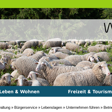
Leben & Wohnen
Freizeit & Touris
altung
»
Bürgerservice
»
Lebenslagen
»
Unternehmen führen
»
Betri