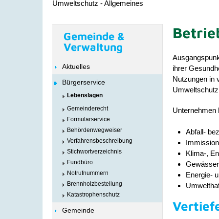
Umweltschutz - Allgemeines
Betrie
Gemeinde &
Verwaltung
Ausgangspunkt
Aktuelles
ihrer Gesundhe
Nutzungen in 
Bürgerservice
Umweltschutz
Lebenslagen
Gemeinderecht
Unternehmen k
Formularservice
Behördenwegweiser
Abfall- be
Verfahrensbeschreibung
Immission
Stichwortverzeichnis
Klima-, E
Fundbüro
Gewässer-
Notrufnummern
Energie- u
Brennholzbestellung
Umwelthaf
Katastrophenschutz
Vertief
Gemeinde