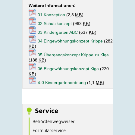
Weitere Informationen:
01 Konzeption
(2,3
MB
)
02 Schutzkonzept
(963
KB
)
03 Kindergarten ABC
(637
KB
)
04 Eingewöhnungskonzept Krippe
(282
KB
)
05 Übergangskonzept Krippe zu Kiga
(188
KB
)
06 Eingewöhnungskonzept Kiga
(220
KB
)
4-0 Kindergartenordnung
(1,1
MB
)
Service
Behördenwegweiser
Formularservice