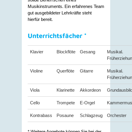
Musikinstruments. Ein erfahrenes Team
gut ausgebildeter Lehrkräfte steht
hierfür bereit.
Unterrichtsfächer *
Klavier
Blockflöte
Gesang
Musikal.
Früherziehu
Violine
Querflöte
Gitarre
Musikal.
Früherziehu
Viola
Klarinette
Akkordeon
Grundausbil
Cello
Trompete
E-Orgel
Kammermus
Kontrabass
Posaune
Schlagzeug
Orchester
* Weitere Angebote können Sie bei der