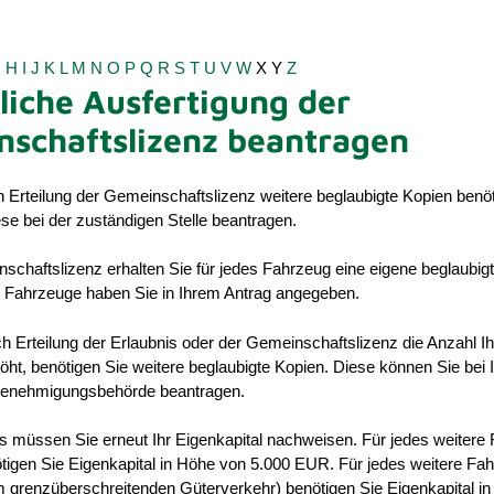
G
H
I
J
K
L
M
N
O
P
Q
R
S
T
U
V
W
X
Y
Z
liche Ausfertigung der
schaftslizenz beantragen
Erteilung der Gemeinschaftslizenz weitere beglaubigte Kopien benöt
se bei der zuständigen Stelle beantragen.
schaftslizenz erhalten Sie für jedes Fahrzeug eine eigene beglaubig
r Fahrzeuge haben Sie in Ihrem Antrag angegeben.
 Erteilung der Erlaubnis oder der Gemeinschaftslizenz die Anzahl Ih
ht, benötigen Sie weitere beglaubigte Kopien. Diese können Sie bei I
Genehmigungsbehörde beantragen.
s müssen Sie erneut Ihr Eigenkapital nachweisen. Für jedes weitere
ötigen Sie Eigenkapital in Höhe von 5.000 EUR. Für jedes weitere Fa
(im grenzüberschreitenden Güterverkehr) benötigen Sie Eigenkapital i