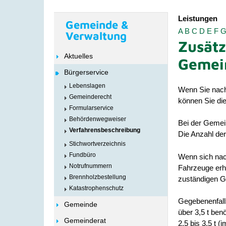
Leistungen
Gemeinde &
A
B
C
D
E
F
Verwaltung
Zusätz
Aktuelles
Gemein
Bürgerservice
Lebenslagen
Wenn Sie nach 
Gemeinderecht
können Sie die
Formularservice
Behördenwegweiser
Bei der Gemein
Verfahrensbeschreibung
Die Anzahl de
Stichwortverzeichnis
Fundbüro
Wenn sich nach
Notrufnummern
Fahrzeuge erhö
Brennholzbestellung
zuständigen 
Katastrophenschutz
Gegebenenfall
Gemeinde
über 3,5 t ben
Gemeinderat
2,5 bis 3,5 t 