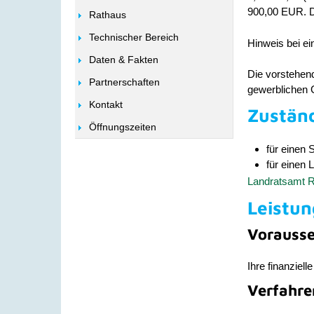
900,00 EUR. D
Rathaus
Technischer Bereich
Hinweis bei ei
Daten & Fakten
Die vorstehend
Partnerschaften
gewerblichen G
Kontakt
Zuständ
Öffnungszeiten
für einen 
für einen 
Landratsamt R
Leistun
Vorauss
Ihre finanziel
Verfahre