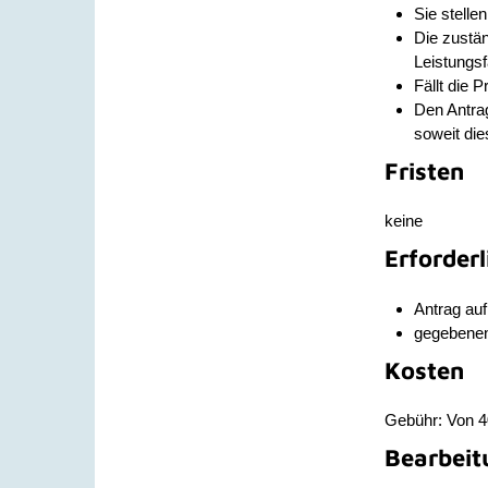
Sie stelle
Die zustän
Leistungsf
Fällt die 
Den Antra
soweit die
Fristen
keine
Erforder
Antrag auf
gegebenenf
Kosten
Gebühr: Von 
Bearbeit