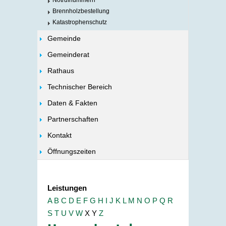
Notrufnummern
Brennholzbestellung
Katastrophenschutz
Gemeinde
Gemeinderat
Rathaus
Technischer Bereich
Daten & Fakten
Partnerschaften
Kontakt
Öffnungszeiten
Leistungen
A
B
C
D
E
F
G
H
I
J
K
L
M
N
O
P
Q
R
S
T
U
V
W
X
Y
Z