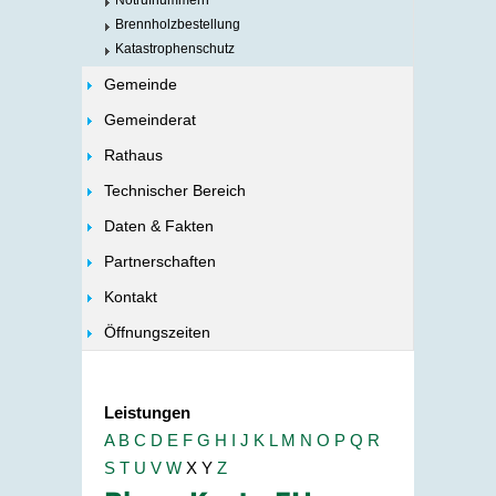
Notrufnummern
Brennholzbestellung
Katastrophenschutz
Gemeinde
Gemeinderat
Rathaus
Technischer Bereich
Daten & Fakten
Partnerschaften
Kontakt
Öffnungszeiten
Leistungen
A
B
C
D
E
F
G
H
I
J
K
L
M
N
O
P
Q
R
S
T
U
V
W
X
Y
Z