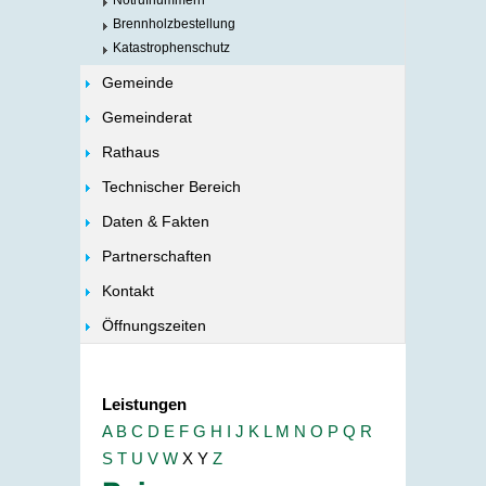
Notrufnummern
Brennholzbestellung
Katastrophenschutz
Gemeinde
Gemeinderat
Rathaus
Technischer Bereich
Daten & Fakten
Partnerschaften
Kontakt
Öffnungszeiten
Leistungen
A
B
C
D
E
F
G
H
I
J
K
L
M
N
O
P
Q
R
S
T
U
V
W
X
Y
Z